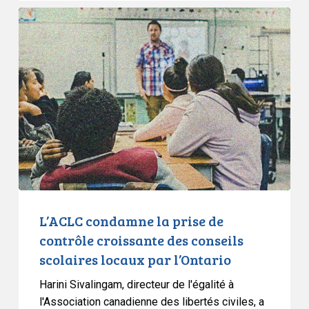
L’ACLC
condamne
la
prise
de
contrôle
croissante
des
conseils
scolaires
locaux
par
L’ACLC condamne la prise de
l’Ontario
contrôle croissante des conseils
scolaires locaux par l’Ontario
Harini Sivalingam, directeur de l'égalité à
l'Association canadienne des libertés civiles, a