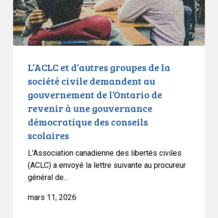
civile
demandent
au
gouvernement
de
L’ACLC et d’autres groupes de la
l’Ontario
société civile demandent au
de
gouvernement de l’Ontario de
revenir
revenir à une gouvernance
à
démocratique des conseils
une
scolaires
gouvernance
démocratique
L'Association canadienne des libertés civiles
des
(ACLC) a envoyé la lettre suivante au procureur
conseils
général de…
scolaires
mars 11, 2026