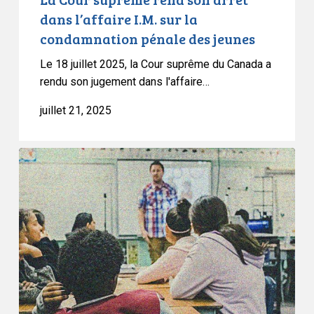
pénale
dans l’affaire I.M. sur la
des
condamnation pénale des jeunes
jeunes
Le 18 juillet 2025, la Cour suprême du Canada a
rendu son jugement dans l'affaire…
juillet 21, 2025
L’ACLC
se
félicite
des
changements
apportés
à
la
politique