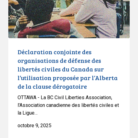
défense
des
libertés
civiles
du
Canada
sur
Déclaration conjointe des
l’utilisation
organisations de défense des
proposée
libertés civiles du Canada sur
par
l’utilisation proposée par l’Alberta
l’Alberta
de la clause dérogatoire
de
la
OTTAWA - La BC Civil Liberties Association,
clause
l'Association canadienne des libertés civiles et
dérogatoire
la Ligue…
octobre 9, 2025