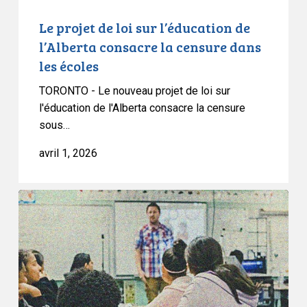
censure
dans
Le projet de loi sur l’éducation de
les
l’Alberta consacre la censure dans
écoles
les écoles
TORONTO - Le nouveau projet de loi sur
l'éducation de l'Alberta consacre la censure
sous…
avril 1, 2026
L’ACLC
et
d’autres
groupes
de
la
société