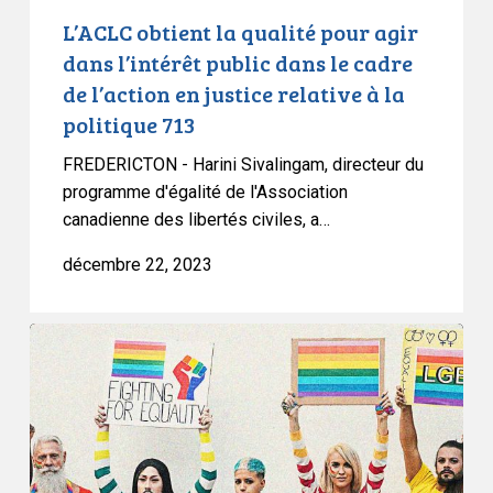
cadre
L’ACLC obtient la qualité pour agir
de
dans l’intérêt public dans le cadre
l’action
de l’action en justice relative à la
en
politique 713
justice
relative
FREDERICTON - Harini Sivalingam, directeur du
à
programme d'égalité de l'Association
canadienne des libertés civiles, a…
la
politique
décembre 22, 2023
713
Réaction
de
l’ACLC
au
projet
de