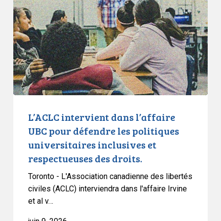
l’affaire
UBC
pour
défendre
les
politiques
universitaires
inclusives
et
L’ACLC intervient dans l’affaire
respectueuses
UBC pour défendre les politiques
des
universitaires inclusives et
droits.
respectueuses des droits.
Toronto - L'Association canadienne des libertés
civiles (ACLC) interviendra dans l'affaire Irvine
et al v…