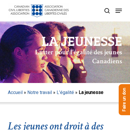
Skip
Menu
to
recherche
Close
main
Menu
content
LA JEUNESSE
Lutter pour l'égalité des jeunes
Canadiens
Faire un don
Accueil
»
Notre travail
»
L’égalité
»
La jeunesse
Les jeunes ont droit à des