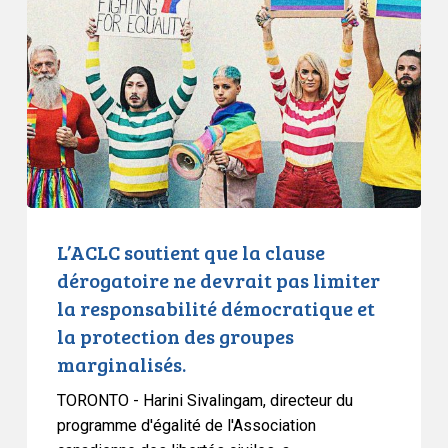
que
la
clause
dérogatoire
ne
devrait
pas
limiter
la
responsabilité
L’ACLC soutient que la clause
démocratique
dérogatoire ne devrait pas limiter
et
la responsabilité démocratique et
la
la protection des groupes
protection
marginalisés.
des
groupes
TORONTO - Harini Sivalingam, directeur du
marginalisés.
programme d'égalité de l'Association