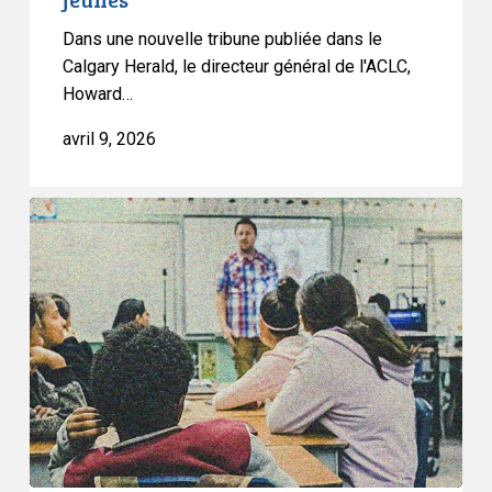
;
il
Dans une nouvelle tribune publiée dans le
vise
Calgary Herald, le directeur général de l'ACLC,
Howard…
à
restreindre
avril 9, 2026
la
liberté
d’esprit
Le
des
projet
jeunes
de
loi
sur
l’éducation
de
l’Alberta
consacre
la