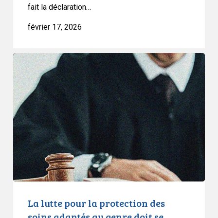
fait la déclaration…
février 17, 2026
La
lutte
pour
la
protection
des
soins
adaptés
au
genre
doit
se
La lutte pour la protection des
poursuivre
soins adaptés au genre doit se