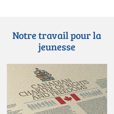
Notre travail pour la
jeunesse
L’ACLC
intervient
devant
la
Cour
suprême
dans
la