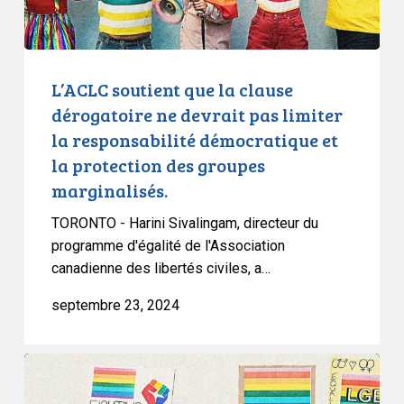
pas
limiter
la
responsabilité
L’ACLC soutient que la clause
démocratique
dérogatoire ne devrait pas limiter
et
la responsabilité démocratique et
la
la protection des groupes
protection
marginalisés.
des
groupes
TORONTO - Harini Sivalingam, directeur du
marginalisés.
programme d'égalité de l'Association
canadienne des libertés civiles, a…
septembre 23, 2024
L’ACLC
soutient