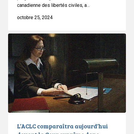
canadienne des libertés civiles, a…
octobre 25, 2024
L’ACLC
comparaîtra
aujourd’hui
devant
la
Cour
suprême
dans
l’affaire
I.M.
c.
R
L’ACLC comparaîtra aujourd’hui
sur