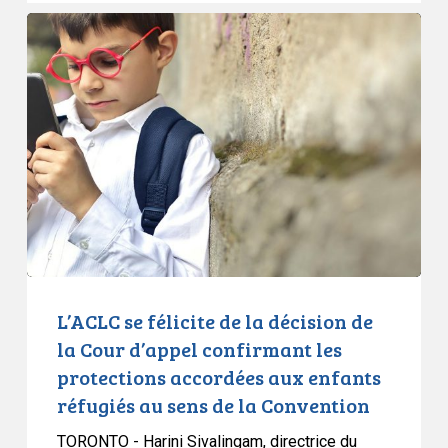
L’ACLC
se
félicite
de
la
décision
de
la
Cour
d’appel
confirmant
les
L’ACLC se félicite de la décision de
protections
la Cour d’appel confirmant les
accordées
protections accordées aux enfants
aux
réfugiés au sens de la Convention
enfants
réfugiés
TORONTO - Harini Sivalingam, directrice du