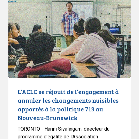
se
réjouit
de
l’engagement
à
annuler
les
changements
nuisibles
apportés
à
L’ACLC se réjouit de l’engagement à
la
annuler les changements nuisibles
politique
apportés à la politique 713 au
713
Nouveau-Brunswick
au
Nouveau-
TORONTO - Harini Sivalingam, directeur du
Brunswick
programme d'égalité de l'Association