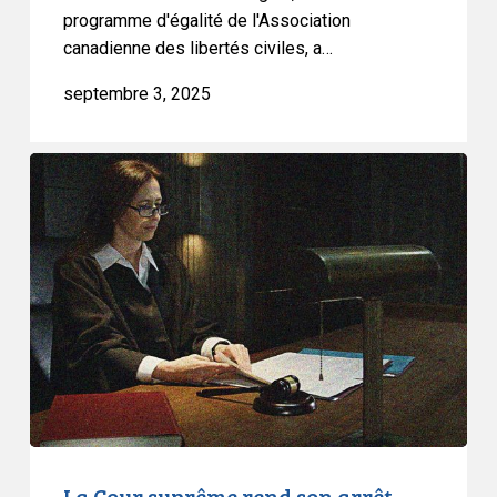
au
programme d'égalité de l'Association
canadienne des libertés civiles, a…
sens
de
septembre 3, 2025
la
Convention
La
Cour
suprême
rend
son
arrêt
dans
l’affaire
I.M.
sur
la
condamnation
La Cour suprême rend son arrêt