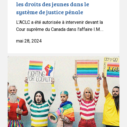
les droits des jeunes dans le
dans
système de justice pénale
le
système
L'ACLC a été autorisée à intervenir devant la
de
Cour suprême du Canada dans l'affaire I.M.…
justice
mai 28, 2024
pénale
Mise
à
jour
:
la
contestation
de
la
politique
713