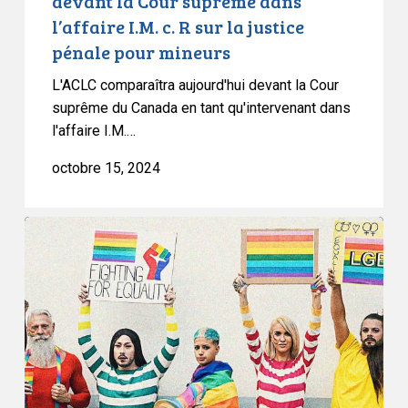
devant la Cour suprême dans
la
l’affaire I.M. c. R sur la justice
justice
pénale pour mineurs
pénale
pour
L'ACLC comparaîtra aujourd'hui devant la Cour
mineurs
suprême du Canada en tant qu'intervenant dans
l'affaire I.M.…
octobre 15, 2024
L’ACLC
soutient
que
la
clause
dérogatoire
ne
devrait