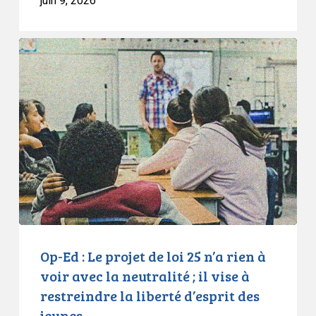
juin 9, 2026
Op-
Ed
:
Le
projet
de
loi
25
n’a
rien
à
voir
Op-Ed : Le projet de loi 25 n’a rien à
avec
voir avec la neutralité ; il vise à
la
restreindre la liberté d’esprit des
neutralité
jeunes