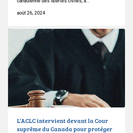
canadienne des libertés civiles, a…
août 26, 2024
L’ACLC
intervient
devant
la
Cour
suprême
du
Canada
pour
protéger
les
droits
L’ACLC intervient devant la Cour
des
suprême du Canada pour protéger
jeunes