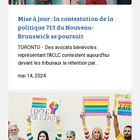
du
Nouveau-
Mise à jour : la contestation de la
Brunswick
politique 713 du Nouveau-
se
Brunswick se poursuit
poursuit
TORONTO - Des avocats bénévoles
représentant l'ACLC contestent aujourd'hui
devant les tribunaux la rétention par…
mai 14, 2024
L’ACLC
réagit
à
la
dernière
directive