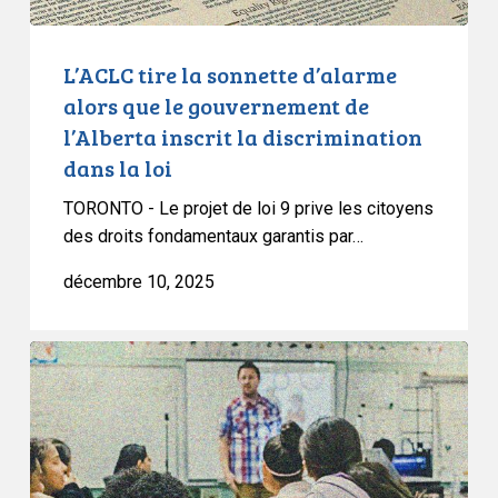
de
l’Alberta
inscrit
L’ACLC tire la sonnette d’alarme
la
alors que le gouvernement de
discrimination
l’Alberta inscrit la discrimination
dans
dans la loi
la
loi
TORONTO - Le projet de loi 9 prive les citoyens
des droits fondamentaux garantis par…
décembre 10, 2025
Déclaration
conjointe
des
organisations
de