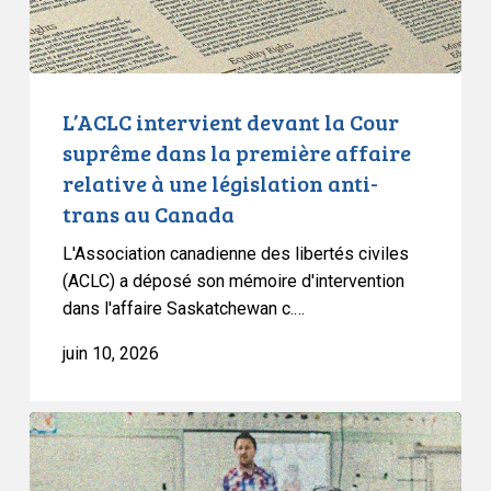
première
affaire
relative
à
L’ACLC intervient devant la Cour
une
suprême dans la première affaire
législation
relative à une législation anti-
anti-
trans au Canada
trans
au
L'Association canadienne des libertés civiles
Canada
(ACLC) a déposé son mémoire d'intervention
dans l'affaire Saskatchewan c.…
juin 10, 2026
L’ACLC
intervient
dans