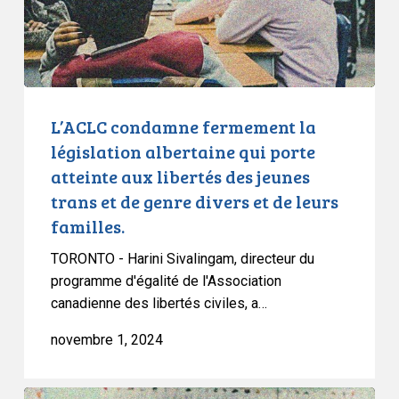
qui
porte
atteinte
aux
libertés
des
L’ACLC condamne fermement la
jeunes
législation albertaine qui porte
trans
atteinte aux libertés des jeunes
et
trans et de genre divers et de leurs
de
familles.
genre
divers
TORONTO - Harini Sivalingam, directeur du
et
programme d'égalité de l'Association
de
canadienne des libertés civiles, a…
leurs
novembre 1, 2024
familles.
L’ACLC