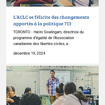
713
L’ACLC se félicite des changements
apportés à la politique 713
TORONTO - Harini Sivalingam, directrice du
programme d'égalité de l'Association
canadienne des libertés civiles, a…
décembre 19, 2024
L’ACLC
condamne
fermement
la
législation
albertaine