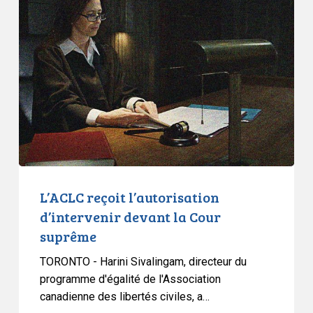
reçoit
l’autorisation
d’intervenir
devant
la
Cour
suprême
L’ACLC reçoit l’autorisation
d’intervenir devant la Cour
suprême
TORONTO - Harini Sivalingam, directeur du
programme d'égalité de l'Association
canadienne des libertés civiles, a…