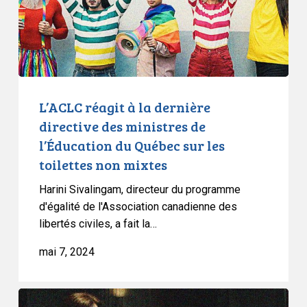
des
ministres
de
l’Éducation
du
Québec
L’ACLC réagit à la dernière
sur
directive des ministres de
les
l’Éducation du Québec sur les
toilettes
toilettes non mixtes
non
mixtes
Harini Sivalingam, directeur du programme
d'égalité de l'Association canadienne des
libertés civiles, a fait la…
mai 7, 2024
L’ACLC