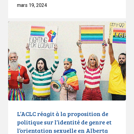
mars 19, 2024
L’ACLC
réagit
à
la
proposition
de
politique
sur
l’identité
de
genre
et
L’ACLC réagit à la proposition de
l’orientation
politique sur l’identité de genre et
sexuelle
l’orientation sexuelle en Alberta
en