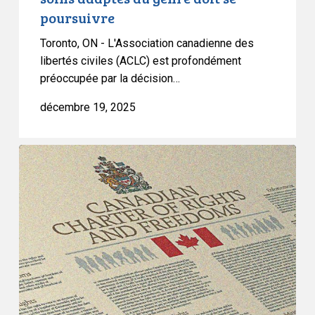
poursuivre
Toronto, ON - L'Association canadienne des
libertés civiles (ACLC) est profondément
préoccupée par la décision…
décembre 19, 2025
L’ACLC
tire
la
sonnette
d’alarme
alors
que
le
gouvernement