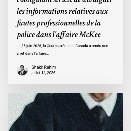
l’affaire
les informations relatives aux
McKee
fautes professionnelles de la
police dans l’affaire McKee
Le 26 juin 2026, la Cour suprême du Canada a rendu son
arrêt dans l’affaire…
Shakir Rahim
juillet 14, 2026
L’Association
canadienne
des
libertés
civiles