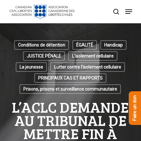
Skip
Menu
to
recherche
Close
main
Menu
content
Conditions de détention
ÉGALITÉ
Handicap
JUSTICE PÉNALE
L'isolement cellulaire
La jeunesse
Lutter contre l'isolement cellulaire
PRINCIPAUX CAS ET RAPPORTS
Prisons, prisons et surveillance communautaire
Faire un don
L’ACLC DEMANDE
AU TRIBUNAL DE
METTRE FIN À