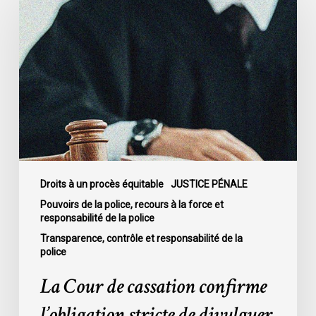
Cour
de
cassation
confirme
l’obligation
stricte
de
divulguer
les
informations
relatives
Droits à un procès équitable
JUSTICE PÉNALE
aux
Pouvoirs de la police, recours à la force et
responsabilité de la police
fautes
professionnelles
Transparence, contrôle et responsabilité de la
police
de
la
La Cour de cassation confirme
police
l’obligation stricte de divulguer
dans