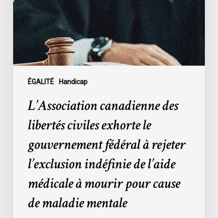
exhorte
le
gouvernement
fédéral
à
rejeter
l’exclusion
ÉGALITÉ
Handicap
indéfinie
L’Association canadienne des
de
l’aide
libertés civiles exhorte le
médicale
gouvernement fédéral à rejeter
à
mourir
l’exclusion indéfinie de l’aide
pour
médicale à mourir pour cause
cause
de
de maladie mentale
maladie