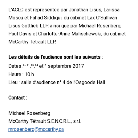
L’ACLC est représentée par Jonathan Lisus, Larissa
Moscu et Fahad Siddiqui, du cabinet Lax O’Sullivan
Lisus Gottlieb LLP, ainsi que par Michael Rosenberg,
Paul Davis et Charlotte-Anne Malischewski, du cabinet
McCarthy Tétrault LLP.
Les détails de l’audience sont les suivants :
Dates :
,
,
et
septembre 2017
les 11
13
14
15
Heure : 10 h
Lieu : salle d’audience n° 4 de l’Osgoode Hall
Contact :
Michael Rosenberg
McCarthy Tétrault S.E.N.C.R.L., s.r.l.
mrosenberg@mccarthy.ca