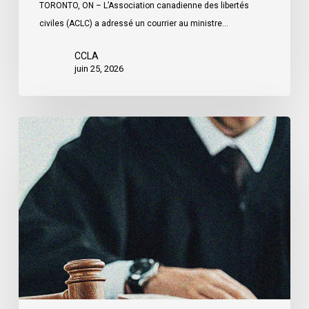
mentale
TORONTO, ON – L’Association canadienne des libertés
civiles (ACLC) a adressé un courrier au ministre…
CCLA
juin 25, 2026
L’ACLC
témoigne
devant
le
Sénat
au
sujet
du
projet
de
loi