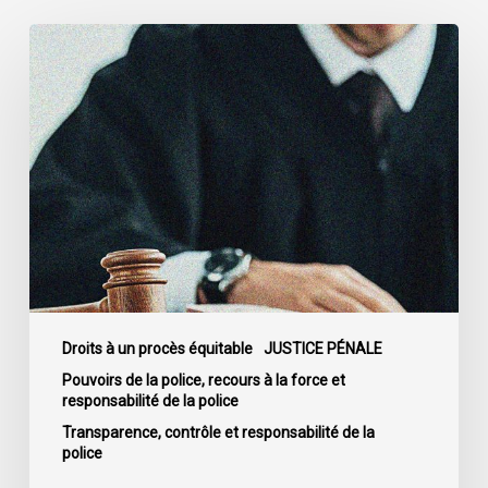
La
Cour
de
cassation
confirme
l’obligation
stricte
de
divulguer
les
informations
relatives
Droits à un procès équitable
JUSTICE PÉNALE
aux
Pouvoirs de la police, recours à la force et
responsabilité de la police
fautes
professionnelles
Transparence, contrôle et responsabilité de la
police
de