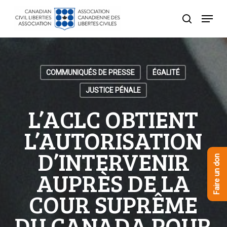
Skip
Menu
to
recherche
Close
main
Menu
content
COMMUNIQUÉS DE PRESSE
ÉGALITÉ
JUSTICE PÉNALE
L’ACLC OBTIENT
L’AUTORISATION
D’INTERVENIR
Faire un don
AUPRÈS DE LA
COUR SUPRÊME
DU CANADA POUR