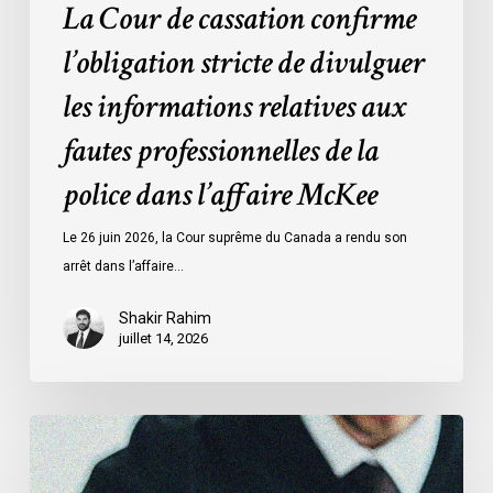
la
La Cour de cassation confirme
police
l’obligation stricte de divulguer
dans
l’affaire
les informations relatives aux
McKee
fautes professionnelles de la
police dans l’affaire McKee
Le 26 juin 2026, la Cour suprême du Canada a rendu son
arrêt dans l’affaire…
Shakir Rahim
juillet 14, 2026
L’Association
canadienne
des