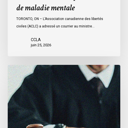
de
de maladie mentale
maladie
mentale
TORONTO, ON – L’Association canadienne des libertés
civiles (ACLC) a adressé un courrier au ministre…
CCLA
juin 25, 2026
L’ACLC
témoigne
devant
le
Sénat
au
sujet
du
projet