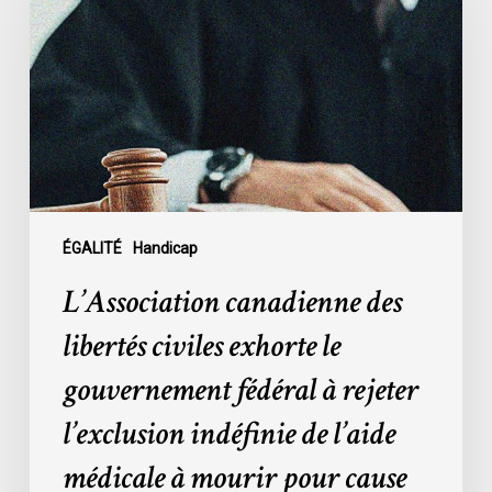
libertés
civiles
exhorte
le
gouvernement
fédéral
à
rejeter
l’exclusion
ÉGALITÉ
Handicap
indéfinie
L’Association canadienne des
de
l’aide
libertés civiles exhorte le
médicale
gouvernement fédéral à rejeter
à
mourir
l’exclusion indéfinie de l’aide
pour
médicale à mourir pour cause
cause