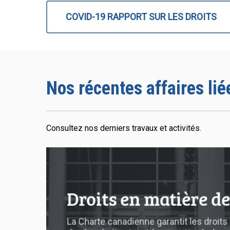
COVID-19 RAPPORT SUR LES DROITS
Nos récentes affaires li
Consultez nos derniers travaux et activités.
Droits
en
matière
Droits en matière de
de
mobilité
La Charte canadienne garantit les droits à