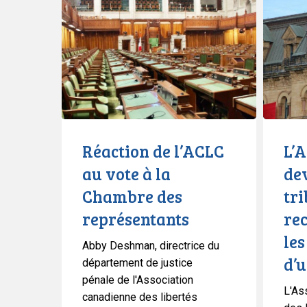
de
conteste
l’ACLC
devant
au
les
vote
tribunaux
à
le
la
recours
Chambre
à
des
la
Réaction de l’ACLC
L’
représentants
loi
au vote à la
dev
sur
Chambre des
tr
les
situation
représentants
rec
d’urgenc
les
Abby Deshman, directrice du
d’
département de justice
pénale de l'Association
L'As
canadienne des libertés