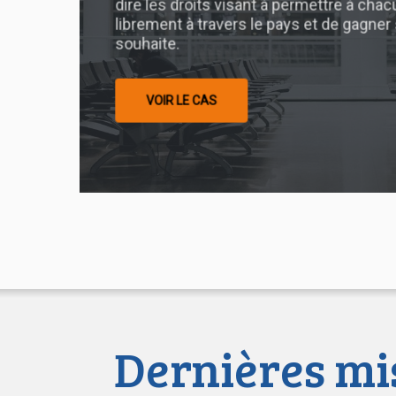
dire les droits visant à permettre à cha
librement à travers le pays et de gagner sa
souhaite.
VOIR LE CAS
Dernières mis