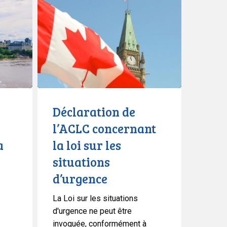
de
l’ACLC
concernant
la
loi
sur
les
situations
Déclaration de
d’urgence
l’ACLC concernant
a
la loi sur les
situations
d’urgence
La Loi sur les situations
d'urgence ne peut être
invoquée, conformément à