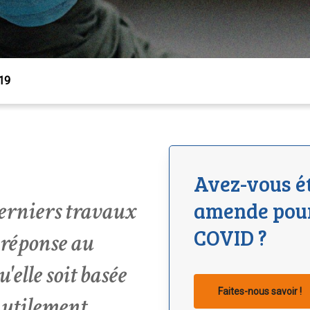
19
Avez-vous é
erniers travaux
amende pour 
COVID ?
 réponse au
'elle soit basée
 Échap pour fermer
Faites-nous savoir !
inutilement