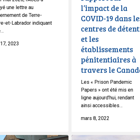
la
l’impact de la
yé une lettre au
COVID-
ernement de Terre-
COVID-19 dans le
19
e-et-Labrador indiquant
dans
centres de déten
e…
les
et les
centres
 17, 2023
établissements
de
pénitentiaires à
détention
et
travers le Canad
les
Les « Prison Pandemic
établissements
Papers » ont été mis en
pénitentiaires
ligne aujourd’hui, rendant
à
ainsi accessibles…
travers
le
mars 8, 2022
Canada
Extraits