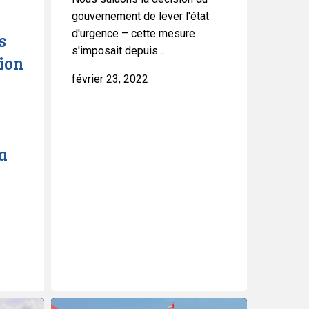
gouvernement de lever l'état
d'urgence – cette mesure
s
s'imposait depuis…
tion
février 23, 2022
a
Déclaration