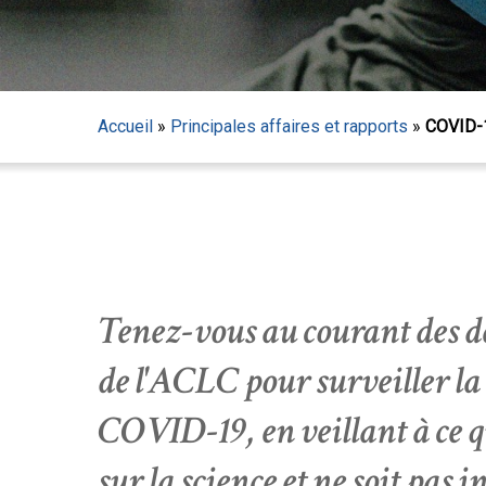
Accueil
»
Principales affaires et rapports
»
COVID-
Tenez-vous au courant des d
de l'ACLC pour surveiller la
COVID-19, en veillant à ce qu
Appuyez sur Entrée pour lancer la recherche ou sur
sur la science et ne soit pas 