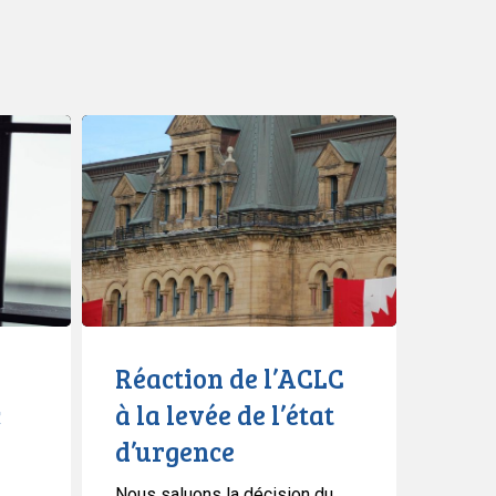
Réaction
de
l’ACLC
à
la
levée
de
l’état
d’urgence
Réaction de l’ACLC
c
à la levée de l’état
d’urgence
Nous saluons la décision du