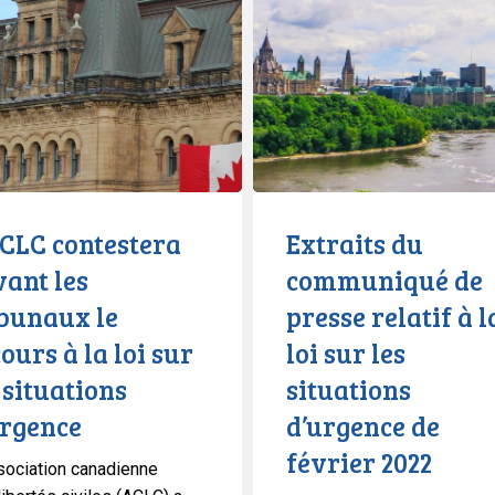
ra
du
communiqué
de
presse
relatif
à
la
loi
ACLC contestera
Extraits du
sur
ant les
communiqué de
les
ibunaux le
presse relatif à l
situations
s
d’urgence
ours à la loi sur
loi sur les
e
de
 situations
situations
février
urgence
d’urgence de
2022
février 2022
sociation canadienne