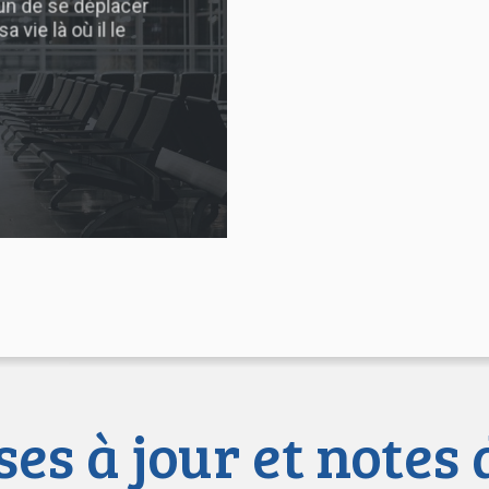
cun de se déplacer
 vie là où il le
es à jour et notes