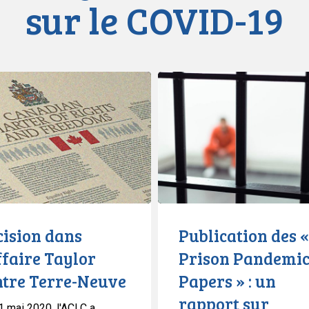
sur le COVID-19
Publication
des
«
Prison
Pandemic
Papers
»
:
un
cision dans
Publication des «
rapport
ffaire Taylor
Prison Pandemi
sur
ntre Terre-Neuve
Papers » : un
l’impact
de
rapport sur
1 mai 2020, l'ACLC a