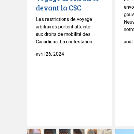
devant la CSC
envo
gouv
Les restrictions de voyage
Neuv
arbitraires portent atteinte
notr
aux droits de mobilité des
Canadiens. La contestation…
août
avril 26, 2024
Réaction
L’ACLC