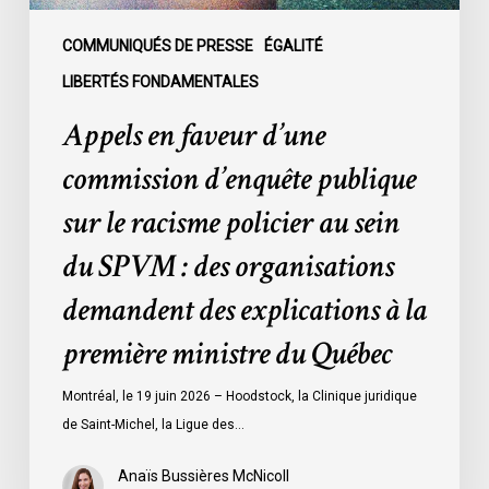
policier
au
COMMUNIQUÉS DE PRESSE
ÉGALITÉ
sein
LIBERTÉS FONDAMENTALES
du
Appels en faveur d’une
SPVM
:
commission d’enquête publique
des
sur le racisme policier au sein
organisations
demandent
du SPVM : des organisations
des
demandent des explications à la
explications
à
première ministre du Québec
la
première
Montréal, le 19 juin 2026 – Hoodstock, la Clinique juridique
ministre
de Saint-Michel, la Ligue des…
du
Québec
Anaïs Bussières McNicoll