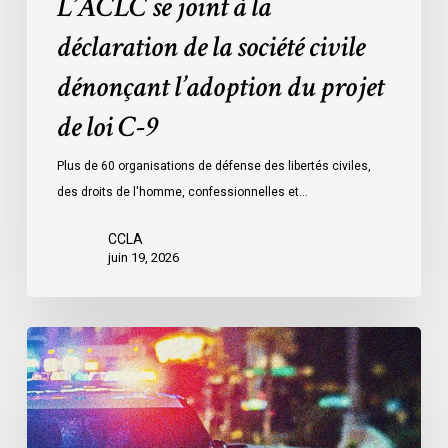
L’ACLC se joint à la
de
loi
déclaration de la société civile
C-
dénonçant l’adoption du projet
9
de loi C-9
Plus de 60 organisations de défense des libertés civiles,
des droits de l'homme, confessionnelles et…
CCLA
juin 19, 2026
Le
LDL
et
le
CCLA