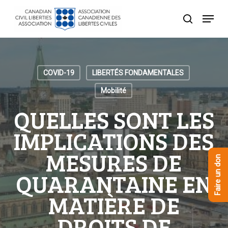
Skip
Menu
to
recherche
Close
main
Menu
content
COVID-19
LIBERTÉS FONDAMENTALES
Mobilité
QUELLES SONT LES
IMPLICATIONS DES
MESURES DE
Faire un don
QUARANTAINE EN
MATIÈRE DE
DROITS DE