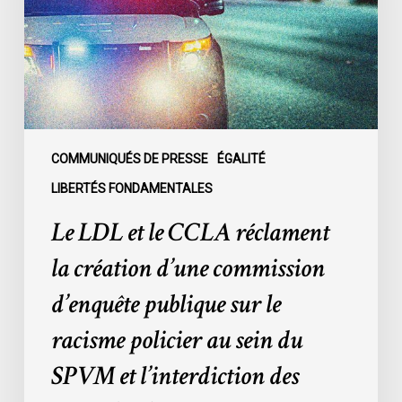
réclament
la
création
d’une
commission
d’enquête
publique
COMMUNIQUÉS DE PRESSE
ÉGALITÉ
sur
LIBERTÉS FONDAMENTALES
le
Le LDL et le CCLA réclament
racisme
policier
la création d’une commission
au
d’enquête publique sur le
sein
du
racisme policier au sein du
SPVM
SPVM et l’interdiction des
et
l’interdiction