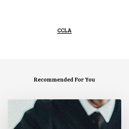
CCLA
Recommended For You
La
Cour
de
cassation