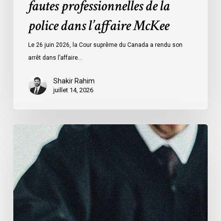
fautes professionnelles de la
police dans l’affaire McKee
Le 26 juin 2026, la Cour suprême du Canada a rendu son
arrêt dans l’affaire…
Shakir Rahim
juillet 14, 2026
L’ACLC
témoigne
devant
le
Sénat
au
sujet
du