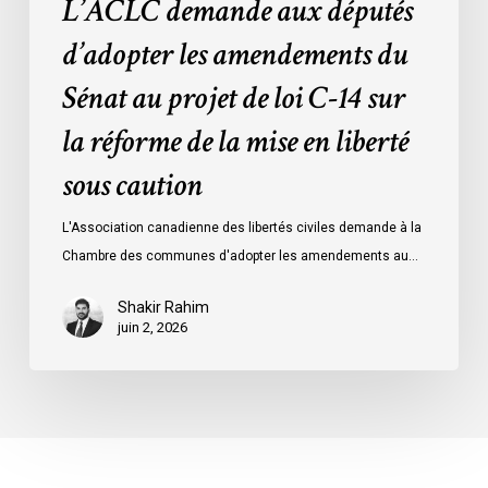
L’ACLC demande aux députés
la
réforme
d’adopter les amendements du
de
Sénat au projet de loi C-14 sur
la
mise
la réforme de la mise en liberté
en
sous caution
liberté
sous
L'Association canadienne des libertés civiles demande à la
caution
Chambre des communes d'adopter les amendements au…
Shakir Rahim
juin 2, 2026