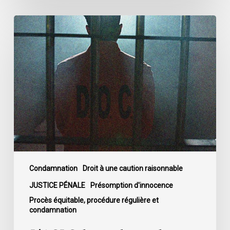
L’ACLC
demande
aux
députés
d’adopter
les
amendements
du
Sénat
au
projet
de
Condamnation
Droit à une caution raisonnable
loi
JUSTICE PÉNALE
Présomption d'innocence
C-
Procès équitable, procédure régulière et
14
condamnation
sur