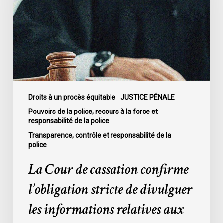
confirme
l’obligation
stricte
de
divulguer
les
informations
relatives
Droits à un procès équitable
JUSTICE PÉNALE
aux
Pouvoirs de la police, recours à la force et
responsabilité de la police
fautes
professionnelles
Transparence, contrôle et responsabilité de la
police
de
la
La Cour de cassation confirme
police
l’obligation stricte de divulguer
dans
l’affaire
les informations relatives aux
McKee