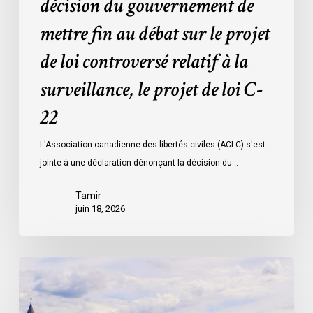
décision du gouvernement de
le
projet
mettre fin au débat sur le projet
de
de loi controversé relatif à la
loi
controversé
surveillance, le projet de loi C-
relatif
à
22
la
L'Association canadienne des libertés civiles (ACLC) s'est
surveillance,
jointe à une déclaration dénonçant la décision du…
le
projet
Tamir
de
juin 18, 2026
loi
C-
22
La
société
civile