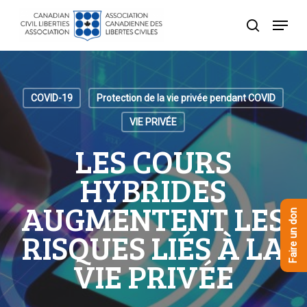
Skip
Menu
to
recherche
Close
main
Menu
content
COVID-19
Protection de la vie privée pendant COVID
VIE PRIVÉE
LES COURS
HYBRIDES
AUGMENTENT LES
Faire un don
RISQUES LIÉS À LA
VIE PRIVÉE