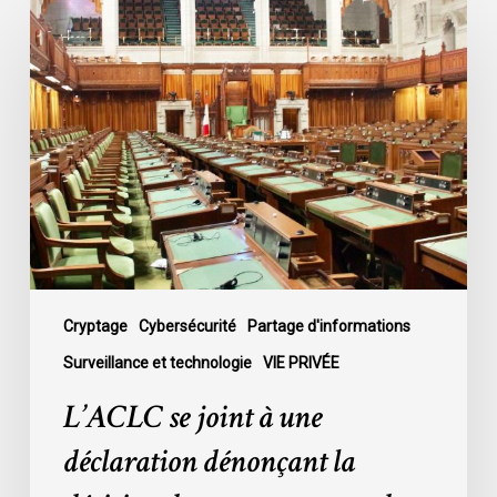
L’ACLC
se
joint
à
une
déclaration
dénonçant
la
décision
du
gouvernement
de
Cryptage
Cybersécurité
Partage d'informations
mettre
Surveillance et technologie
VIE PRIVÉE
fin
L’ACLC se joint à une
au
débat
déclaration dénonçant la
sur