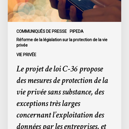
des
mesures
de
protection
de
COMMUNIQUÉS DE PRESSE
PIPEDA
la
Réforme de la législation sur la protection de la vie
privée
vie
privée
VIE PRIVÉE
sans
Le projet de loi C-36 propose
substance,
des
des mesures de protection de la
exceptions
vie privée sans substance, des
très
larges
exceptions très larges
concernant
concernant l’exploitation des
l’exploitation
des
données par les entreprises, et
données