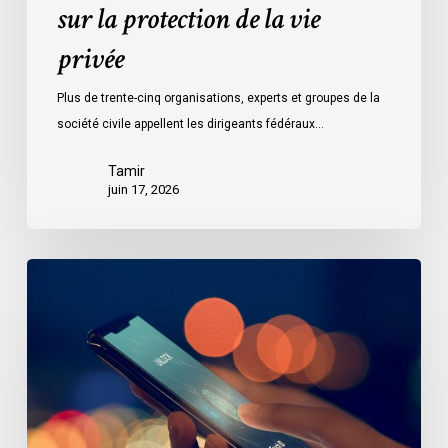
vie
sur la protection de la vie
privée
privée
Plus de trente-cinq organisations, experts et groupes de la
société civile appellent les dirigeants fédéraux…
Tamir
juin 17, 2026
Le
projet
de
loi
C-
36
propose