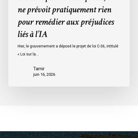
ne prévoit pratiquement rien
par
les
pour remédier aux préjudices
entreprises,
liés à l’IA
et
ne
Hier, le gouvernement a déposé le projet de loi C-36, intitulé
prévoit
« Loi sur la…
pratiquement
rien
Tamir
pour
juin 16, 2026
remédier
aux
préjudices
liés
à
l’IA