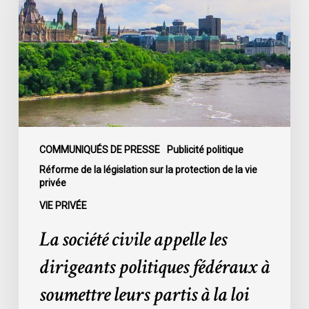
appelle
les
dirigeants
politiques
fédéraux
à
soumettre
leurs
partis
COMMUNIQUÉS DE PRESSE
Publicité politique
à
Réforme de la législation sur la protection de la vie
privée
la
loi
VIE PRIVÉE
sur
La société civile appelle les
la
protection
dirigeants politiques fédéraux à
de
soumettre leurs partis à la loi
la