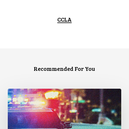
CCLA
Recommended For You
Appels
en
faveur
d’une
commission