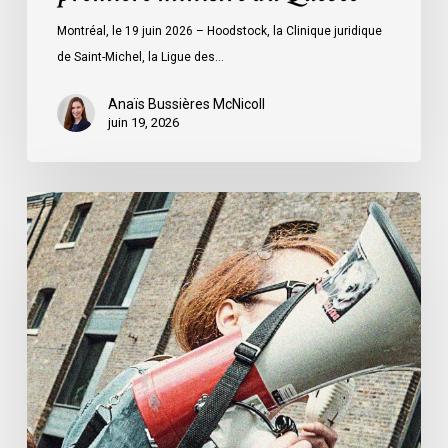
première
Montréal, le 19 juin 2026 – Hoodstock, la Clinique juridique
ministre
de Saint-Michel, la Ligue des…
du
Québec
Anaïs Bussières McNicoll
juin 19, 2026
L’ACLC
se
joint
à
la
déclaration
de
la
société
civile