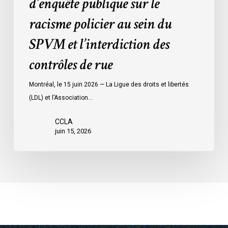
d’enquête publique sur le
sein
du
racisme policier au sein du
SPVM
SPVM et l’interdiction des
et
l’interdiction
contrôles de rue
des
contrôles
Montréal, le 15 juin 2026 — La Ligue des droits et libertés
de
(LDL) et l’Association…
rue
CCLA
juin 15, 2026