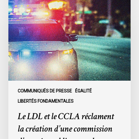
Le
LDL
et
le
CCLA
réclament
la
création
d’une
commission
d’enquête
publique
COMMUNIQUÉS DE PRESSE
ÉGALITÉ
sur
LIBERTÉS FONDAMENTALES
le
Le LDL et le CCLA réclament
racisme
policier
la création d’une commission
au