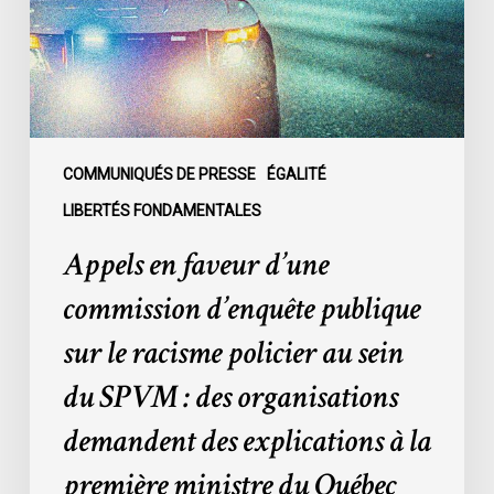
d’enquête
publique
sur
le
racisme
policier
au
COMMUNIQUÉS DE PRESSE
ÉGALITÉ
sein
LIBERTÉS FONDAMENTALES
du
Appels en faveur d’une
SPVM
:
commission d’enquête publique
des
sur le racisme policier au sein
organisations
demandent
du SPVM : des organisations
des
demandent des explications à la
explications
à
première ministre du Québec
la