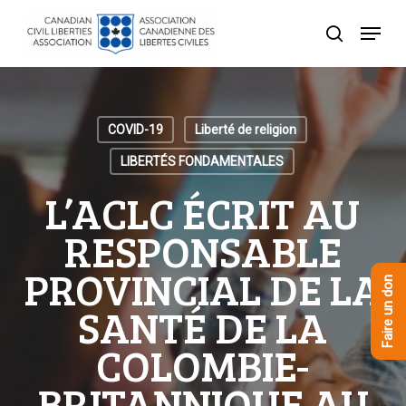
Skip
Menu
to
recherche
Close
main
Menu
content
COVID-19
Liberté de religion
LIBERTÉS FONDAMENTALES
L’ACLC ÉCRIT AU
RESPONSABLE
PROVINCIAL DE LA
Faire un don
SANTÉ DE LA
COLOMBIE-
BRITANNIQUE AU