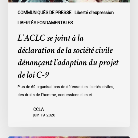
dénonçant
l’adoption
COMMUNIQUÉS DE PRESSE
Liberté d'expression
du
LIBERTÉS FONDAMENTALES
projet
L’ACLC se joint à la
de
loi
déclaration de la société civile
C-
dénonçant l’adoption du projet
9
de loi C-9
Plus de 60 organisations de défense des libertés civiles,
des droits de l'homme, confessionnelles et…
CCLA
juin 19, 2026