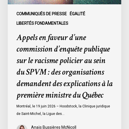
policier
au
COMMUNIQUÉS DE PRESSE
ÉGALITÉ
sein
LIBERTÉS FONDAMENTALES
du
Appels en faveur d’une
SPVM
:
commission d’enquête publique
des
sur le racisme policier au sein
organisations
demandent
du SPVM : des organisations
des
demandent des explications à la
explications
à
première ministre du Québec
la
première
Montréal, le 19 juin 2026 – Hoodstock, la Clinique juridique
ministre
de Saint-Michel, la Ligue des…
du
Québec
Anaïs Bussières McNicoll