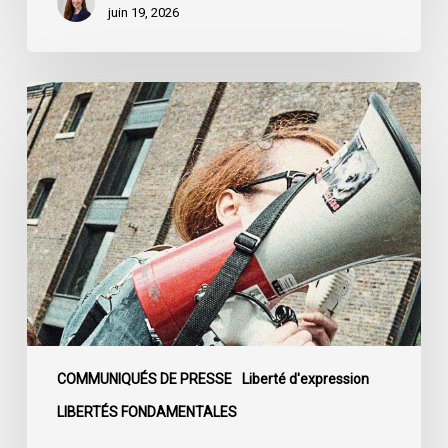
juin 19, 2026
L’ACLC
se
joint
à
la
déclaration
de
la
société
civile
dénonçant
l’adoption
COMMUNIQUÉS DE PRESSE
Liberté d'expression
du
LIBERTÉS FONDAMENTALES
projet