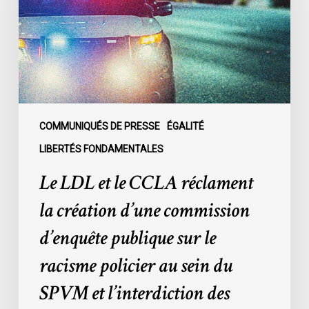
CCLA
réclament
la
création
d’une
commission
d’enquête
publique
COMMUNIQUÉS DE PRESSE
ÉGALITÉ
sur
LIBERTÉS FONDAMENTALES
le
Le LDL et le CCLA réclament
racisme
policier
la création d’une commission
au
d’enquête publique sur le
sein
du
racisme policier au sein du
SPVM
SPVM et l’interdiction des
et
l’interdiction