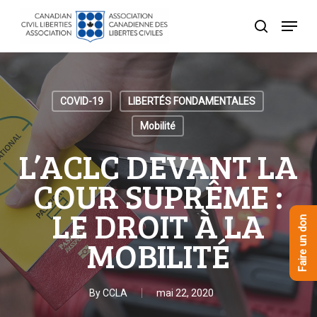
Skip
Menu
to
recherche
Close
main
Menu
content
COVID-19
LIBERTÉS FONDAMENTALES
Mobilité
L’ACLC DEVANT LA
COUR SUPRÊME :
LE DROIT À LA
Faire un don
MOBILITÉ
By
CCLA
mai 22, 2020