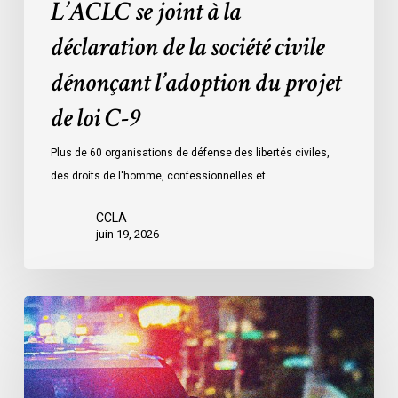
L’ACLC se joint à la
de
loi
déclaration de la société civile
C-
dénonçant l’adoption du projet
9
de loi C-9
Plus de 60 organisations de défense des libertés civiles,
des droits de l'homme, confessionnelles et…
CCLA
juin 19, 2026
Le
LDL
et
le