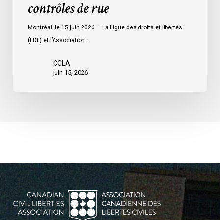
contrôles de rue
des
contrôles
Montréal, le 15 juin 2026 — La Ligue des droits et libertés
de
(LDL) et l’Association…
rue
CCLA
juin 15, 2026