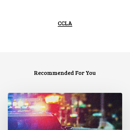
CCLA
Recommended For You
Appels
en
faveur
d’une
commission