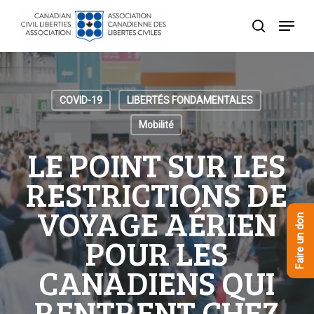
Skip
Menu
to
recherche
Close
main
Menu
content
COVID-19
LIBERTÉS FONDAMENTALES
Mobilité
LE POINT SUR LES
RESTRICTIONS DE
VOYAGE AÉRIEN
Faire un don
POUR LES
CANADIENS QUI
RENTRENT CHEZ