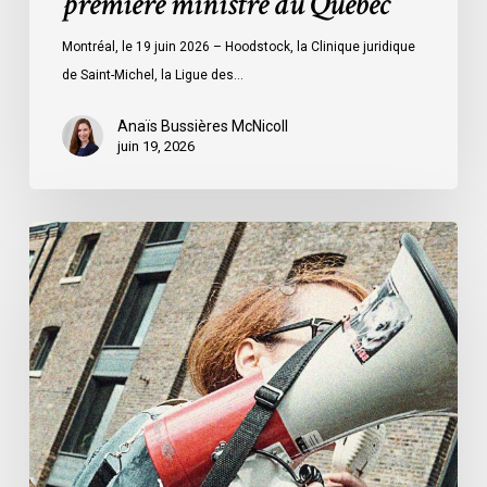
première ministre du Québec
la
première
Montréal, le 19 juin 2026 – Hoodstock, la Clinique juridique
ministre
de Saint-Michel, la Ligue des…
du
Québec
Anaïs Bussières McNicoll
juin 19, 2026
L’ACLC
se
joint
à
la
déclaration
de
la
société