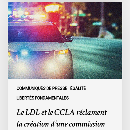
Le
LDL
et
le
CCLA
réclament
la
création
d’une
commission
d’enquête
publique
COMMUNIQUÉS DE PRESSE
ÉGALITÉ
sur
LIBERTÉS FONDAMENTALES
le
Le LDL et le CCLA réclament
racisme
policier
la création d’une commission
au