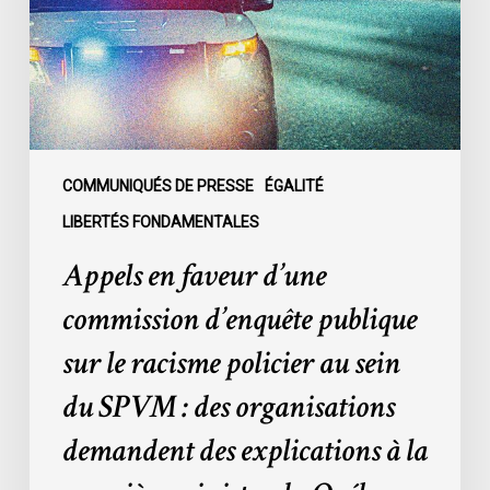
d’enquête
publique
sur
le
racisme
policier
au
COMMUNIQUÉS DE PRESSE
ÉGALITÉ
sein
LIBERTÉS FONDAMENTALES
du
Appels en faveur d’une
SPVM
:
commission d’enquête publique
des
sur le racisme policier au sein
organisations
demandent
du SPVM : des organisations
des
demandent des explications à la
explications
à