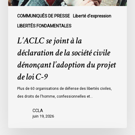
civile
dénonçant
l’adoption
COMMUNIQUÉS DE PRESSE
Liberté d'expression
du
LIBERTÉS FONDAMENTALES
projet
L’ACLC se joint à la
de
loi
déclaration de la société civile
C-
dénonçant l’adoption du projet
9
de loi C-9
Plus de 60 organisations de défense des libertés civiles,
des droits de l'homme, confessionnelles et…
CCLA
juin 19, 2026