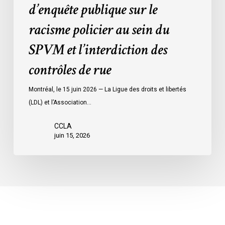
d’enquête publique sur le
sein
du
racisme policier au sein du
SPVM
SPVM et l’interdiction des
et
l’interdiction
contrôles de rue
des
contrôles
Montréal, le 15 juin 2026 — La Ligue des droits et libertés
de
(LDL) et l’Association…
rue
CCLA
juin 15, 2026