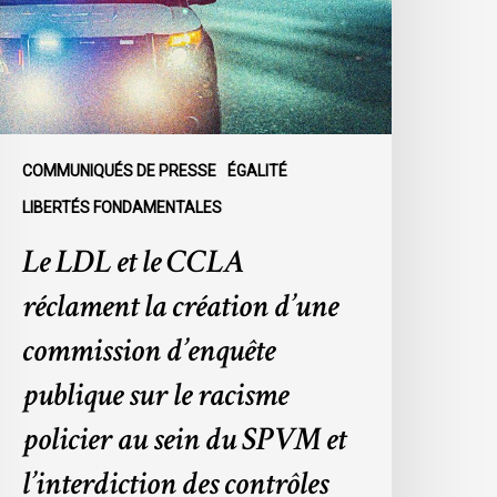
éclament
a
réation
’une
ommission
’enquête
COMMUNIQUÉS DE PRESSE
ÉGALITÉ
ublique
LIBERTÉS FONDAMENTALES
ur
Le LDL et le CCLA
e
acisme
réclament la création d’une
olicier
u
commission d’enquête
ein
publique sur le racisme
u
SPVM
policier au sein du SPVM et
t
l’interdiction des contrôles
’interdiction