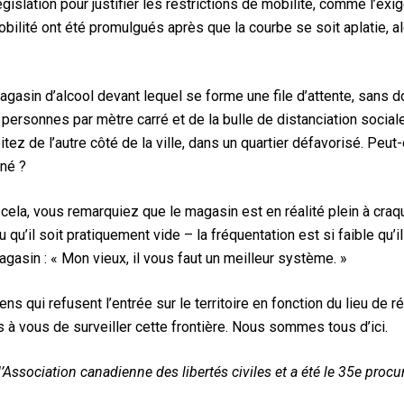
gislation pour justifier les restrictions de mobilité, comme l’exig
mobilité ont été promulgués après que la courbe se soit aplatie, 
sin d’alcool devant lequel se forme une file d’attente, sans d
ersonnes par mètre carré et de la bulle de distanciation sociale.
ez de l’autre côté de la ville, dans un quartier défavorisé. Peut
nné ?
cela, vous remarquiez que le magasin est en réalité plein à cra
qu’il soit pratiquement vide – la fréquentation est si faible qu’i
gasin : « Mon vieux, il vous faut un meilleur système. »
ns qui refusent l’entrée sur le territoire en fonction du lieu d
s à vous de surveiller cette frontière. Nous sommes tous d’ici.
’Association canadienne des libertés civiles et a été le 35e procur