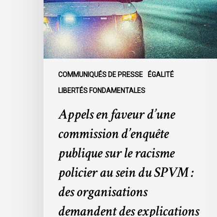
d’enquête
publique
sur
le
racisme
policier
COMMUNIQUÉS DE PRESSE
ÉGALITÉ
au
LIBERTÉS FONDAMENTALES
sein
Appels en faveur d’une
du
SPVM
commission d’enquête
:
des
publique sur le racisme
organisations
policier au sein du SPVM :
demandent
des
des organisations
explications
demandent des explications
à