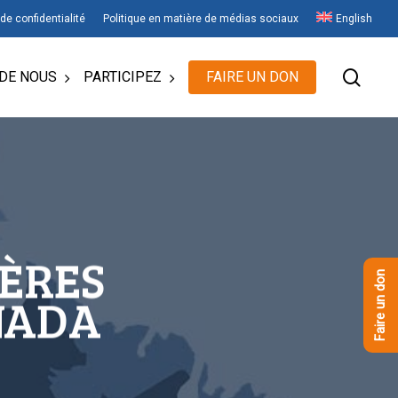
 de confidentialité
Politique en matière de médias sociaux
English
rech
DE NOUS
PARTICIPEZ
FAIRE UN DON
IÈRES
Faire un don
NADA