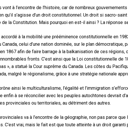
vont à l’encontre de l’histoire, car de nombreux gouvernements pr
ien qu’il s’agisse d’un droit constitutionnel. Un droit si sacro-sai
 de la Constitution. Mais pourquoi en est-il ainsi ? La réponse se
t accordé à la mobilité une prééminence constitutionnelle en 1982
du Canada, celui d’une nation dominée, sur le plan démocratique, 
n 1867 afin de faire barrage à la balkanisation de ces régions, car
innombrables fronts. C’est ainsi que la Loi constitutionnelle de 
 pas », a statué la Cour suprême du Canada. Les côtes du Pacifique
ada, malgré le régionalisme, grâce à une stratégie nationale appr
rône ainsi le multiculturalisme, l’égalité et l’immigration s’efforc
enfin à se réconcilier avec les peuples autochtones devrait d’ail
 provinciales ou territoriales, au détriment des autres.
provinciales va à l’encontre de la géographie, non pas parce que
s. C’est vrai, mais le fait est que toute atteinte à un droit garanti 