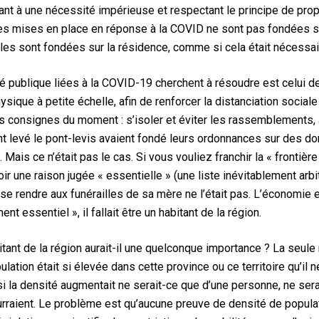
t à une nécessité impérieuse et respectant le principe de proport
iales mises en place en réponse à la COVID ne sont pas fondées su
 Elles sont fondées sur la résidence, comme si cela était néces
publique liées à la COVID-19 cherchent à résoudre est celui de l’
sique à petite échelle, afin de renforcer la distanciation sociale
les consignes du moment : s’isoler et éviter les rassemblements, 
 ont levé le pont-levis avaient fondé leurs ordonnances sur des d
 Mais ce n’était pas le cas. Si vous vouliez franchir la « frontièr
r une raison jugée « essentielle » (une liste inévitablement arbitr
e rendre aux funérailles de sa mère ne l’était pas. L’économie e
ent essentiel », il fallait être un habitant de la région.
bitant de la région aurait-il une quelconque importance ? La seul
lation était si élevée dans cette province ou ce territoire qu’il 
si la densité augmentait ne serait-ce que d’une personne, ne sera
aient. Le problème est qu’aucune preuve de densité de populatio