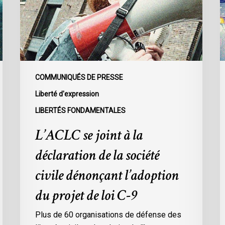
déclaration
r
de
l
la
c
société
d
civile
c
dénonçant
d
COMMUNIQUÉS DE PRESSE
l’adoption
p
Liberté d'expression
du
s
LIBERTÉS FONDAMENTALES
projet
l
de
r
L’ACLC se joint à la
loi
p
déclaration de la société
C-
a
9
s
civile dénonçant l’adoption
d
du projet de loi C-9
e
Plus de 60 organisations de défense des
l