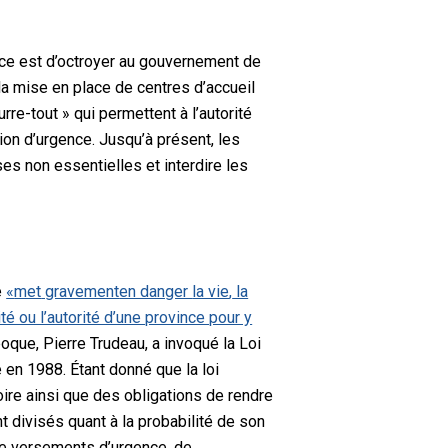
gence est d’octroyer au gouvernement de
la mise en place de centres d’accueil
re-tout » qui permettent à l’autorité
ion d’urgence. Jusqu’à présent, les
es non essentielles et interdire les
e
«
met
gravement
en danger
la vie
,
la
é ou l’autorité d’une province pour y
poque, Pierre Trudeau, a invoqué la Loi
 en 1988. Étant donné que la loi
oire ainsi que des obligations de rendre
t divisés quant à la probabilité de son
n de versements d’urgence, de