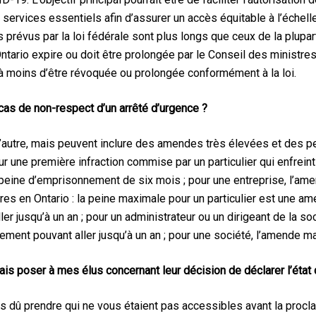
t services essentiels afin d’assurer un accès équitable à l’échel
 prévus par la loi fédérale sont plus longs que ceux de la plupar
Ontario expire ou doit être prolongée par le Conseil des ministres
, à moins d’être révoquée ou prolongée conformément à la loi.
cas de non-respect d’un arrêté d’urgence ?
 l’autre, mais peuvent inclure des amendes très élevées et des
r une première infraction commise par un particulier qui enfrein
e peine d’emprisonnement de six mois ; pour une entreprise, l’a
res en Ontario : la peine maximale pour un particulier est une a
r jusqu’à un an ; pour un administrateur ou un dirigeant de la s
ment pouvant aller jusqu’à un an ; pour une société, l’amende m
ais poser à mes élus concernant leur décision de déclarer l’état
dû prendre qui ne vous étaient pas accessibles avant la procla