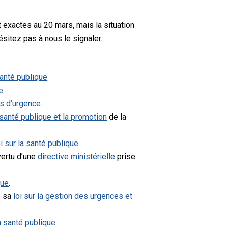
t exactes au 20 mars, mais la situation
sitez pas à nous le signaler.
 santé publique
e
.
es d’urgence
.
a santé publique et la promotion
de la
oi sur la santé publique
.
vertu d’une
directive ministérielle
prise
que
.
e sa
loi sur la gestion des urgences et
la santé publique
.