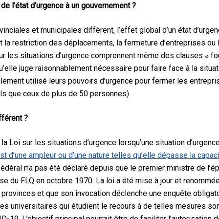
 de l’état d’urgence à un gouvernement ?
vinciales et municipales diffèrent, l’effet global d’un état d’ur
la restriction des déplacements, la fermeture d’entreprises ou 
sur les situations d’urgence comprennent même des clauses « four
lle juge raisonnablement nécessaire pour faire face à la situat
ement utilisé leurs pouvoirs d’urgence pour fermer les entrepris
s que ceux de plus de 50 personnes).
fférent ?
a Loi sur les situations d’urgence lorsqu’une situation d’urgenc
st d’une ampleur ou d’une nature telles qu’elle dépasse la capacit
 fédéral n’a pas été déclaré depuis que le premier ministre de l’é
ise du FLQ en octobre 1970. La loi a été mise à jour et renommée
ux provinces et que son invocation déclenche une enquête obligat
les universitaires qui étudient le recours à de telles mesures son
-19. L’objectif principal pourrait être de faciliter l’autorisatio