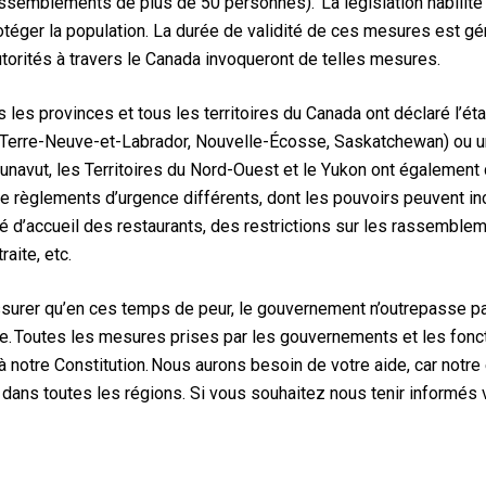
rassemblements de plus de 50 personnes). La législation habilit
otéger la population. La durée de validité de ces mesures est g
torités à travers le Canada invoqueront de telles mesures.
s les provinces et tous les territoires du Canada ont déclaré l’é
 Terre-Neuve-et-Labrador, Nouvelle-Écosse, Saskatchewan) ou un
navut, les Territoires du Nord-Ouest et le Yukon ont également dé
e règlements d’urgence différents, dont les pouvoirs peuvent in
cité d’accueil des restaurants, des restrictions sur les rassemblem
aite, etc.
’assurer qu’en ces temps de peur, le gouvernement n’outrepasse 
fiée. Toutes les mesures prises par les gouvernements et les fonc
s à notre Constitution. Nous aurons besoin de votre aide, car not
dans toutes les régions. Si vous souhaitez nous tenir informés v