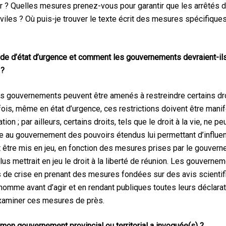
er ? Quelles mesures prenez-vous pour garantir que les arrêtés d
iviles ? Où puis-je trouver le texte écrit des mesures spécifiqu
de d’état d’urgence et comment les gouvernements devraient-ils t
 ?
s gouvernements peuvent être amenés à restreindre certains droi
utefois, même en état d’urgence, ces restrictions doivent être ma
ion ; par ailleurs, certains droits, tels que le droit à la vie, ne pe
re au gouvernement des pouvoirs étendus lui permettant d’influe
 être mis en jeu, en fonction des mesures prises par le gouverne
mettrait en jeu le droit à la liberté de réunion. Les gouverneme
s de crise en prenant des mesures fondées sur des avis scientif
l’homme avant d’agir et en rendant publiques toutes leurs déclar
examiner ces mesures de près.
 mon gouvernement provincial ou territorial a invoquée(s) ?