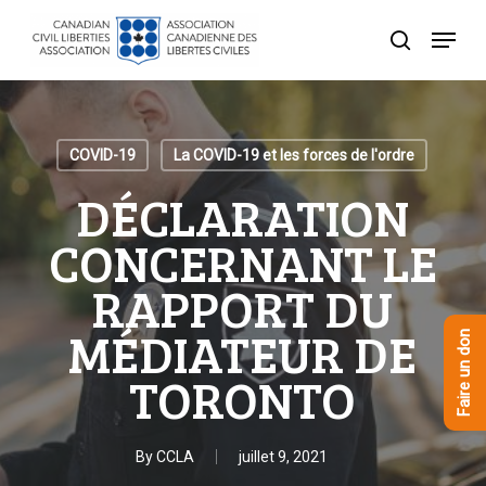
Skip
Menu
to
recherche
Close
main
Menu
content
COVID-19
La COVID-19 et les forces de l'ordre
DÉCLARATION
CONCERNANT LE
RAPPORT DU
MÉDIATEUR DE
Faire un don
TORONTO
By
CCLA
juillet 9, 2021