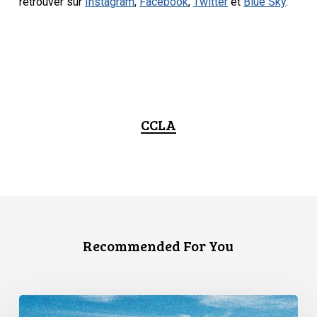
retrouver sur
Instagram
,
Facebook
,
Twitter
et
Blue Sky
.
CCLA
Recommended For You
L’ACLC