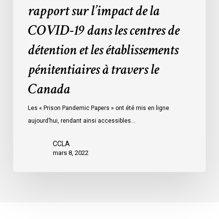
de
rapport sur l’impact de la
détention
COVID-19 dans les centres de
et
les
détention et les établissements
établissements
pénitentiaires
pénitentiaires à travers le
à
Canada
travers
le
Les « Prison Pandemic Papers » ont été mis en ligne
Canada
aujourd’hui, rendant ainsi accessibles…
CCLA
mars 8, 2022