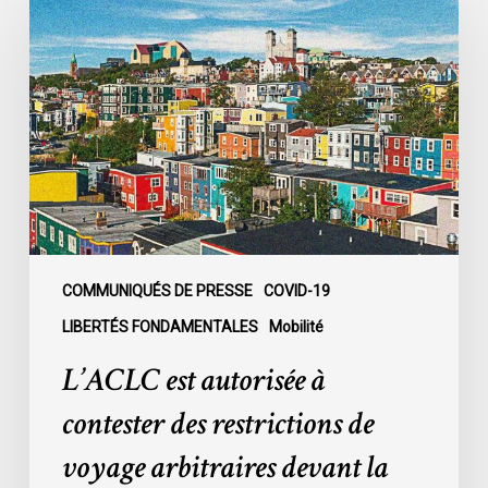
est
autorisée
à
contester
des
restrictions
de
voyage
arbitraires
devant
la
COMMUNIQUÉS DE PRESSE
COVID-19
CSC
LIBERTÉS FONDAMENTALES
Mobilité
L’ACLC est autorisée à
contester des restrictions de
voyage arbitraires devant la