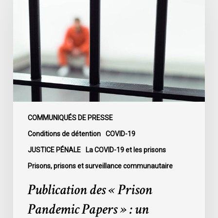
«
Prison
Pandemic
Papers
»
:
un
rapport
sur
l’impact
COMMUNIQUÉS DE PRESSE
de
Conditions de détention
COVID-19
la
JUSTICE PÉNALE
La COVID-19 et les prisons
COVID-
Prisons, prisons et surveillance communautaire
19
dans
Publication des « Prison
les
Pandemic Papers » : un
centres