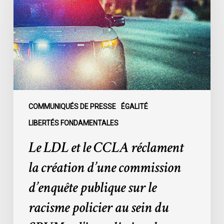
le
CCLA
réclament
la
création
d’une
commission
d’enquête
publique
COMMUNIQUÉS DE PRESSE
ÉGALITÉ
sur
LIBERTÉS FONDAMENTALES
le
Le LDL et le CCLA réclament
racisme
policier
la création d’une commission
au
d’enquête publique sur le
sein
du
racisme policier au sein du
SPVM
et