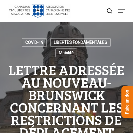
Skip
Menu
to
recherche
Close
main
Menu
content
COVID-19
LIBERTÉS FONDAMENTALES
Mobilité
LETTRE ADRESSÉE
AU NOUVEAU-
BRUNSWICK
Faire un don
CONCERNANT LES
RESTRICTIONS DE
DÉPLACEMENT