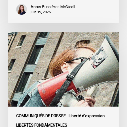
Québec
Anaïs Bussières McNicoll
juin 19, 2026
L’ACLC
se
joint
à
la
déclaration
de
la
société
civile
dénonçant
l’adoption
COMMUNIQUÉS DE PRESSE
Liberté d'expression
du
LIBERTÉS FONDAMENTALES