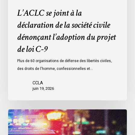
projet
L’ACLC se joint à la
de
loi
déclaration de la société civile
C-
dénonçant l’adoption du projet
9
de loi C-9
Plus de 60 organisations de défense des libertés civiles,
des droits de l'homme, confessionnelles et…
CCLA
juin 19, 2026
Le
LDL
et