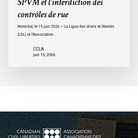
SPVM et l’interdiction des
l’interdiction
contrôles de rue
des
contrôles
Montréal, le 15 juin 2026 — La Ligue des droits et libertés
de
(LDL) et l’Association…
rue
CCLA
juin 15, 2026