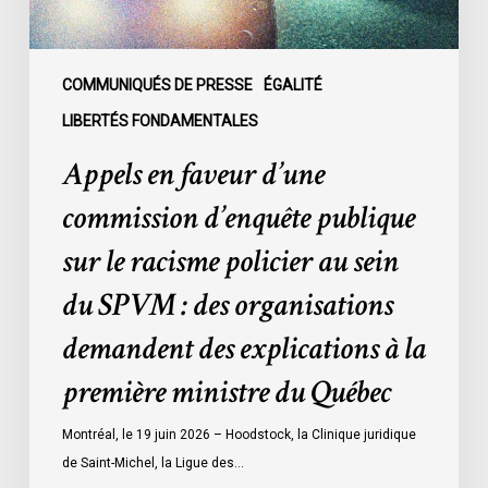
racisme
policier
au
COMMUNIQUÉS DE PRESSE
ÉGALITÉ
sein
LIBERTÉS FONDAMENTALES
du
Appels en faveur d’une
SPVM
:
commission d’enquête publique
des
sur le racisme policier au sein
organisations
demandent
du SPVM : des organisations
des
demandent des explications à la
explications
à
première ministre du Québec
la
première
Montréal, le 19 juin 2026 – Hoodstock, la Clinique juridique
ministre
de Saint-Michel, la Ligue des…
du