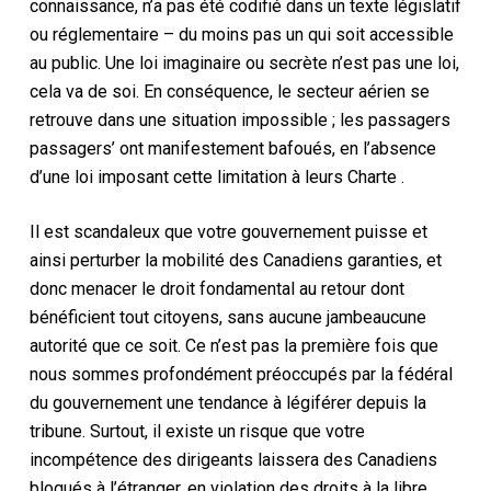
connaissance, n’a pas été codifié dans un texte législatif
ou réglementaire
– du moins pas un qui soit accessible
au public
.
Une loi imaginaire ou secrète n’est pas une loi
,
cela va de soi.
En conséquence, le
secteur aérien
se
retrouve dans une situation impossible ;
les passagers
passagers
’
ont
manifestement bafoués,
en l’absence
d’une loi imposant cette limitation à leurs
Charte
.
Il est scandaleux que votre gouvernement puisse
et
ainsi perturber la mobilité des Canadiens
garanties
, et
donc
menacer le droit fondamental au retour dont
bénéficient
tout
citoyens,
sans aucune jambe
aucune
autorité que ce soit
.
Ce n’est pas la première fois que
nous sommes profondément préoccupés par la
fédéral
du gouvernement
une tendance à légiférer depuis la
tribune
.
Surtout, il existe un risque que
votre
incompétence des dirigeants
laissera des Canadiens
bloqués à l’étranger, en violation des droits à la libre