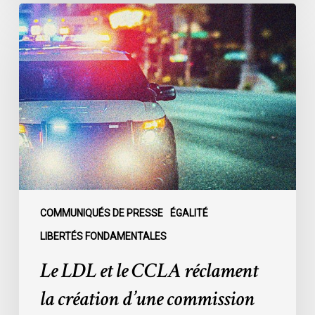
Le
LDL
et
le
CCLA
réclament
la
création
d’une
commission
d’enquête
publique
COMMUNIQUÉS DE PRESSE
ÉGALITÉ
sur
LIBERTÉS FONDAMENTALES
le
Le LDL et le CCLA réclament
racisme
policier
la création d’une commission
au