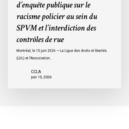
d’enquête publique sur le
sein
du
racisme policier au sein du
SPVM
SPVM et l’interdiction des
et
l’interdiction
contrôles de rue
des
contrôles
Montréal, le 15 juin 2026 — La Ligue des droits et libertés
de
(LDL) et l’Association…
rue
CCLA
juin 15, 2026