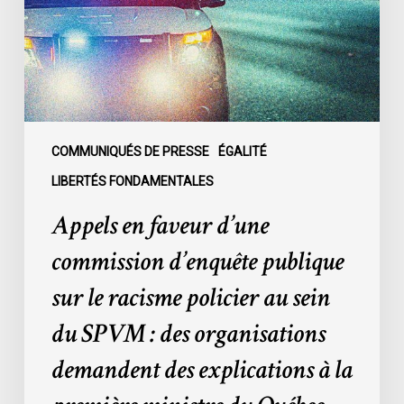
d’enquête
publique
sur
le
racisme
policier
au
COMMUNIQUÉS DE PRESSE
ÉGALITÉ
sein
LIBERTÉS FONDAMENTALES
du
Appels en faveur d’une
SPVM
:
commission d’enquête publique
des
sur le racisme policier au sein
organisations
demandent
du SPVM : des organisations
des
demandent des explications à la
explications
à