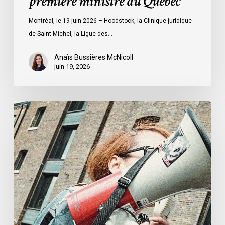
première ministre du Québec
la
première
Montréal, le 19 juin 2026 – Hoodstock, la Clinique juridique
ministre
de Saint-Michel, la Ligue des…
du
Québec
Anaïs Bussières McNicoll
juin 19, 2026
L’ACLC
se
joint
à
la
déclaration
de
la
société
civile