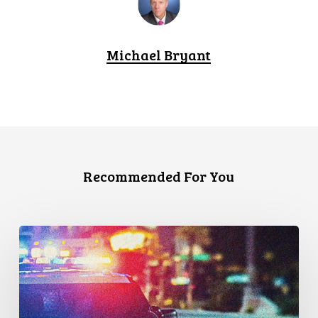
Michael Bryant
Recommended For You
Appels
en
faveur
d’une
commission