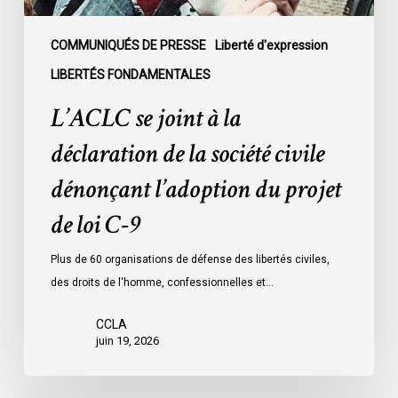
dénonçant
l’adoption
COMMUNIQUÉS DE PRESSE
Liberté d'expression
du
LIBERTÉS FONDAMENTALES
projet
L’ACLC se joint à la
de
loi
déclaration de la société civile
C-
dénonçant l’adoption du projet
9
de loi C-9
Plus de 60 organisations de défense des libertés civiles,
des droits de l'homme, confessionnelles et…
CCLA
juin 19, 2026