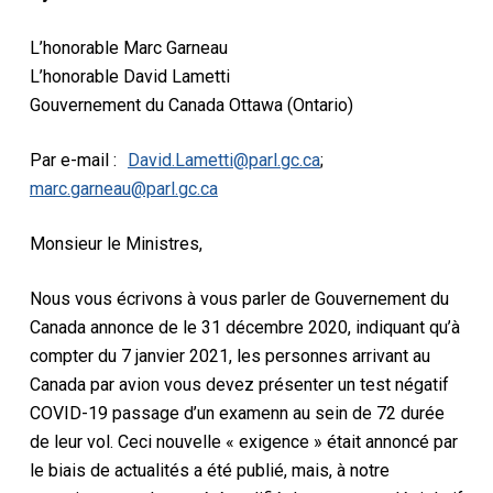
L’honorable Marc Garneau
L’honorable David Lametti
Gouvernement du Canada Ottawa (Ontario)
Par e-mail :
David.Lametti@parl.gc.ca
;
marc.garneau@parl.gc.ca
Monsieur le Ministre
s
,
Nous vous écrivons
à
vous parler de
Gouvernement du
Canada
annonce
de
le 31 décembre 2020, indiquant qu’à
compter du 7 janvier 2021,
les personnes arrivant au
Canada par avion
vous devez présenter un test négatif
COVID-19
passage d’un examen
n
au sein de
72
durée
de leur vol.
Ceci
nouvelle « exigence »
était
annoncé par
le biais de
actualités
a été publié, mais, à notre