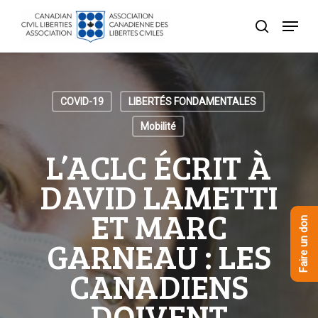
Skip
Menu
to
recherche
Close
main
Menu
content
COVID-19
LIBERTÉS FONDAMENTALES
Mobilité
L’ACLC ÉCRIT À
DAVID LAMETTI
ET MARC
Faire un don
GARNEAU : LES
CANADIENS
DOIVENT