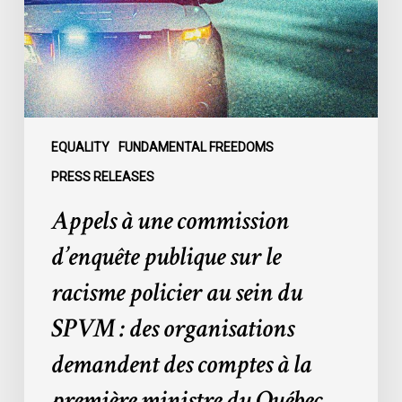
publique
sur
le
racisme
policier
au
sein
EQUALITY
FUNDAMENTAL FREEDOMS
du
PRESS RELEASES
SPVM
Appels à une commission
:
des
d’enquête publique sur le
organisations
racisme policier au sein du
demandent
des
SPVM : des organisations
comptes
demandent des comptes à la
à
la
première ministre du Québec