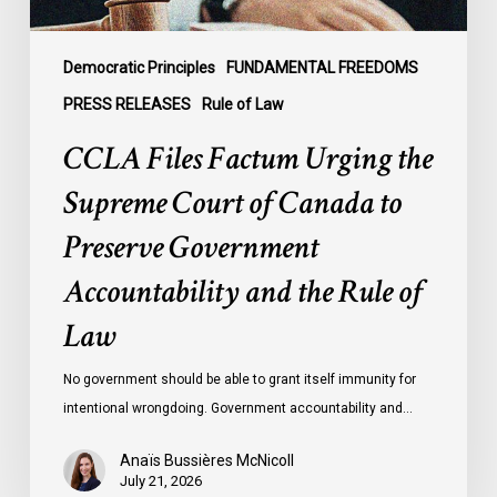
to
Preserve
Government
Democratic Principles
FUNDAMENTAL FREEDOMS
Accountability
PRESS RELEASES
Rule of Law
and
CCLA Files Factum Urging the
the
Rule
Supreme Court of Canada to
of
Preserve Government
Law
Accountability and the Rule of
Law
No government should be able to grant itself immunity for
intentional wrongdoing. Government accountability and…
Anaïs Bussières McNicoll
July 21, 2026