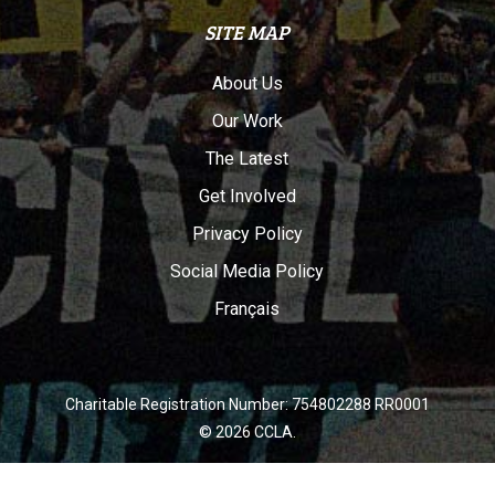
SITE MAP
About Us
Our Work
The Latest
Get Involved
Privacy Policy
Social Media Policy
Français
Charitable Registration Number: 754802288 RR0001
© 2026 CCLA.
twitter
facebook
youtube
instagram