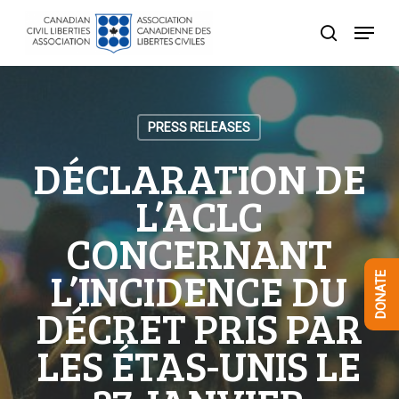
Skip
Menu
to
search
Close
main
Menu
content
PRESS RELEASES
DÉCLARATION DE
L’ACLC
CONCERNANT
L’INCIDENCE DU
DONATE
DÉCRET PRIS PAR
LES ÉTAS-UNIS LE