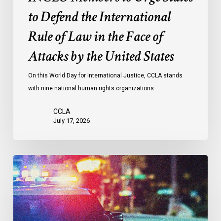
Law
to Defend the International
in
the
Rule of Law in the Face of
Face
Attacks by the United States
of
Attacks
On this World Day for International Justice, CCLA stands
by
with nine national human rights organizations…
the
United
CCLA
States
July 17, 2026
Appels
à
une
commission
d’enquête