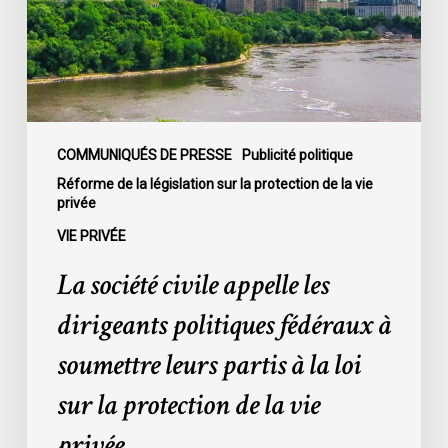
politiques
fédéraux
à
soumettre
leurs
partis
COMMUNIQUÉS DE PRESSE
Publicité politique
à
Réforme de la législation sur la protection de la vie
privée
la
loi
VIE PRIVÉE
sur
La société civile appelle les
la
protection
dirigeants politiques fédéraux à
de
soumettre leurs partis à la loi
la
vie
sur la protection de la vie
privée
privée