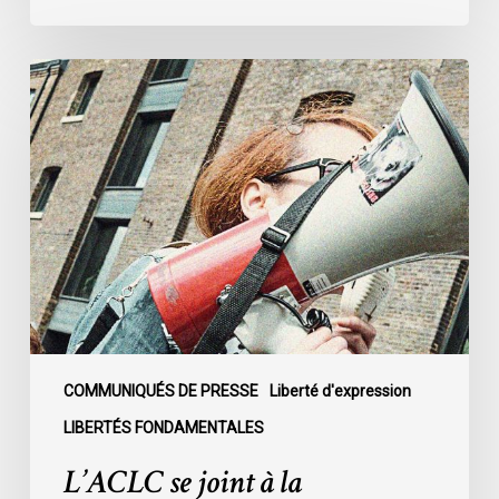
L’ACLC
se
joint
à
la
déclaration
de
la
société
civile
dénonçant
l’adoption
COMMUNIQUÉS DE PRESSE
Liberté d'expression
du
LIBERTÉS FONDAMENTALES
projet
L’ACLC se joint à la
de