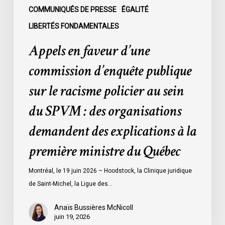
au
COMMUNIQUÉS DE PRESSE
ÉGALITÉ
sein
LIBERTÉS FONDAMENTALES
du
Appels en faveur d’une
SPVM
:
commission d’enquête publique
des
sur le racisme policier au sein
organisations
demandent
du SPVM : des organisations
des
demandent des explications à la
explications
à
première ministre du Québec
la
première
Montréal, le 19 juin 2026 – Hoodstock, la Clinique juridique
ministre
de Saint-Michel, la Ligue des…
du
Québec
Anaïs Bussières McNicoll
juin 19, 2026