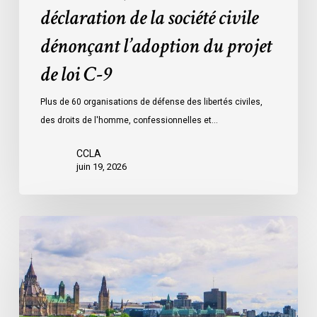
loi
déclaration de la société civile
C-
dénonçant l’adoption du projet
9
de loi C-9
Plus de 60 organisations de défense des libertés civiles,
des droits de l'homme, confessionnelles et…
CCLA
juin 19, 2026
La
société
civile
appelle
les
dirigeants