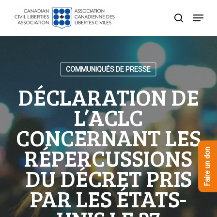
Skip
Menu
to
recherche
Close
main
Menu
content
COMMUNIQUÉS DE PRESSE
DÉCLARATION DE
L’ACLC
CONCERNANT LES
RÉPERCUSSIONS
Faire un don
DU DÉCRET PRIS
PAR LES ÉTATS-