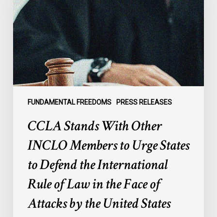
Other
INCLO
Members
to
Urge
States
to
Defend
the
FUNDAMENTAL FREEDOMS
PRESS RELEASES
International
CCLA Stands With Other
Rule
of
INCLO Members to Urge States
Law
to Defend the International
in
the
Rule of Law in the Face of
Face
Attacks by the United States
of
Attacks