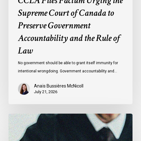
CCLA Files Factum Urging the
Rule
Supreme Court of Canada to
of
Preserve Government
Law
Accountability and the Rule of
Law
No government should be able to grant itself immunity for
intentional wrongdoing. Government accountability and…
Anaïs Bussières McNicoll
July 21, 2026
CCLA
Stands
With