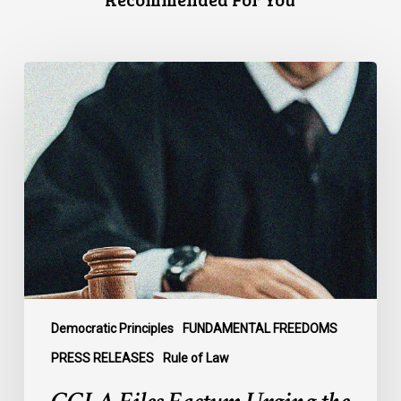
CCLA
Files
Factum
Urging
the
Supreme
Court
of
Canada
to
Preserve
Government
Democratic Principles
FUNDAMENTAL FREEDOMS
Accountability
PRESS RELEASES
Rule of Law
and
the