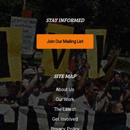
STAY INFORMED
Join Our Mailing List
SITE MAP
About Us
Our Work
The Latest
Get Involved
Privacy Policy