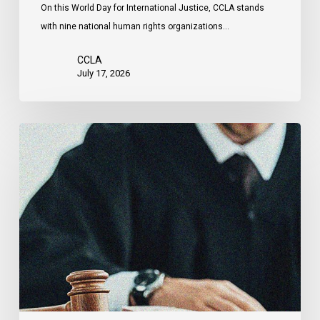
On this World Day for International Justice, CCLA stands
by
with nine national human rights organizations…
the
United
CCLA
States
July 17, 2026
Canadian
Civil
Liberties
Association
Urges
Federal
Government
to
Reject
Indefinite
Exclusion