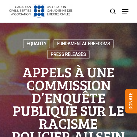
Skip
Menu
to
search
Close
main
Menu
content
EQUALITY
FUNDAMENTAL FREEDOMS
PRESS RELEASES
APPELS À UNE
COMMISSION
D’ENQUÊTE
DONATE
PUBLIQUE SUR LE
RACISME
POLICIER AU SEIN