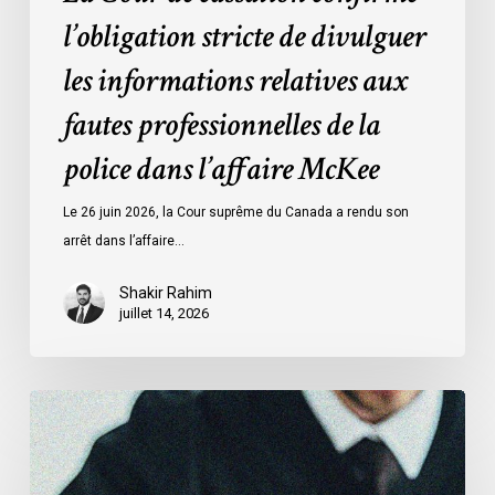
police
l’obligation stricte de divulguer
dans
l’affaire
les informations relatives aux
McKee
fautes professionnelles de la
police dans l’affaire McKee
Le 26 juin 2026, la Cour suprême du Canada a rendu son
arrêt dans l’affaire…
Shakir Rahim
juillet 14, 2026
L’ACLC
témoigne
devant
le