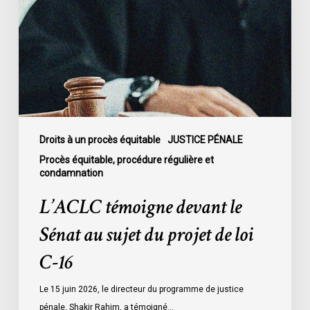
Sénat
au
sujet
du
projet
de
loi
C-
Droits à un procès équitable
JUSTICE PÉNALE
16
Procès équitable, procédure régulière et
condamnation
L’ACLC témoigne devant le
Sénat au sujet du projet de loi
C-16
Le 15 juin 2026, le directeur du programme de justice
pénale, Shakir Rahim, a témoigné…