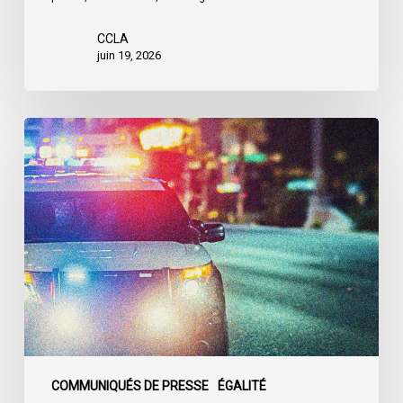
CCLA
juin 19, 2026
Appels
en
faveur
d’une
commission
d’enquête
publique
sur
le
racisme
policier
au
COMMUNIQUÉS DE PRESSE
ÉGALITÉ