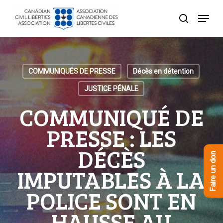
Skip
Menu
to
recherche
Close
main
Menu
content
COMMUNIQUÉS DE PRESSE
Décès en détention
JUSTICE PÉNALE
COMMUNIQUÉ DE
PRESSE : LES
DÉCÈS
Faire un don
IMPUTABLES À LA
POLICE SONT EN
HAUSSE AU