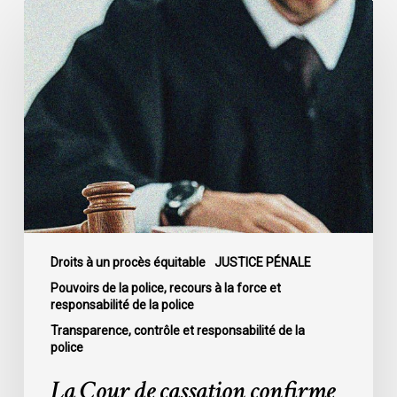
La
Cour
de
cassation
confirme
l’obligation
stricte
de
divulguer
les
informations
relatives
Droits à un procès équitable
JUSTICE PÉNALE
aux
Pouvoirs de la police, recours à la force et
responsabilité de la police
fautes
professionnelles
Transparence, contrôle et responsabilité de la
police
de
la
La Cour de cassation confirme