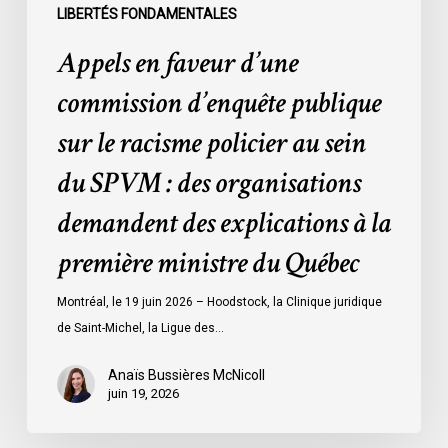
sein
LIBERTÉS FONDAMENTALES
du
Appels en faveur d’une
SPVM
:
commission d’enquête publique
des
sur le racisme policier au sein
organisations
demandent
du SPVM : des organisations
des
demandent des explications à la
explications
à
première ministre du Québec
la
première
Montréal, le 19 juin 2026 – Hoodstock, la Clinique juridique
ministre
de Saint-Michel, la Ligue des…
du
Québec
Anaïs Bussières McNicoll
juin 19, 2026