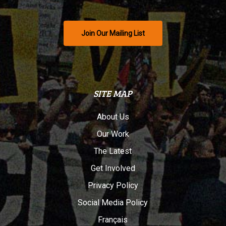
Join Our Mailing List
SITE MAP
About Us
Our Work
The Latest
Get Involved
Privacy Policy
Social Media Policy
Français