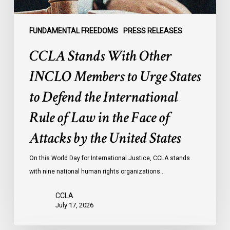
to
Defend
the
FUNDAMENTAL FREEDOMS
PRESS RELEASES
International
CCLA Stands With Other
Rule
of
INCLO Members to Urge States
Law
to Defend the International
in
the
Rule of Law in the Face of
Face
Attacks by the United States
of
Attacks
On this World Day for International Justice, CCLA stands
by
with nine national human rights organizations…
the
United
CCLA
States
July 17, 2026