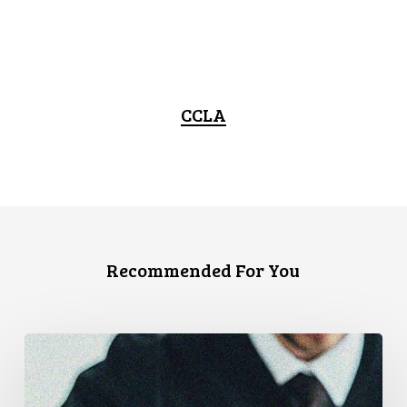
CCLA
Recommended For You
CCLA
Files
Factum