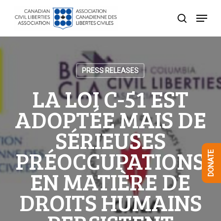
Skip
Menu
to
search
Close
main
Menu
content
PRESS RELEASES
LA LOI C-51 EST
ADOPTÉE MAIS DE
SÉRIEUSES
PRÉOCCUPATIONS
DONATE
EN MATIÈRE DE
DROITS HUMAINS