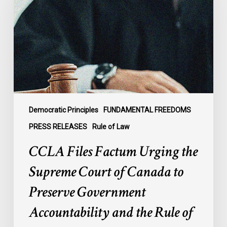
Urging
the
Supreme
Court
of
Canada
to
Preserve
Government
Democratic Principles
FUNDAMENTAL FREEDOMS
Accountability
PRESS RELEASES
Rule of Law
and
CCLA Files Factum Urging the
the
Rule
Supreme Court of Canada to
of
Preserve Government
Law
Accountability and the Rule of