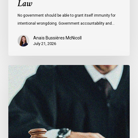
Law
No government should be able to grant itself immunity for
intentional wrongdoing. Government accountability and…
Anaïs Bussières McNicoll
July 21, 2026
CCLA
Stands
With
Other
INCLO
Members
to
Urge
States