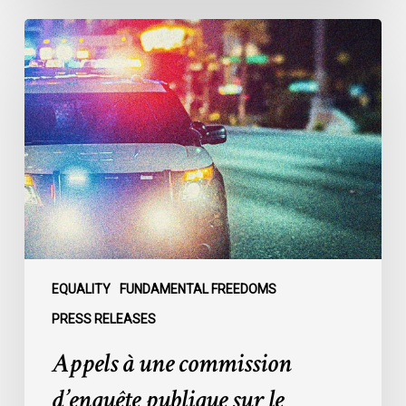
Appels
à
une
commission
d’enquête
publique
sur
le
racisme
policier
au
sein
EQUALITY
FUNDAMENTAL FREEDOMS
du
PRESS RELEASES
SPVM
Appels à une commission
:
des
d’enquête publique sur le