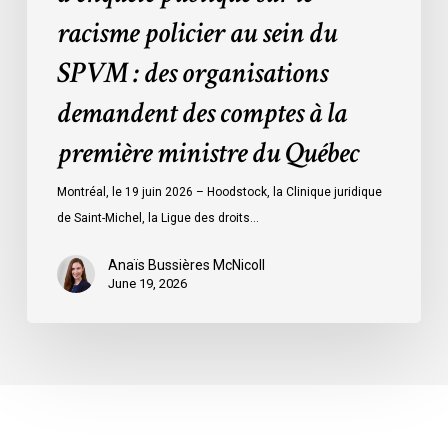
organisations
racisme policier au sein du
demandent
des
SPVM : des organisations
comptes
demandent des comptes à la
à
la
première ministre du Québec
première
ministre
Montréal, le 19 juin 2026 – Hoodstock, la Clinique juridique
du
de Saint-Michel, la Ligue des droits…
Québec
Anaïs Bussières McNicoll
June 19, 2026