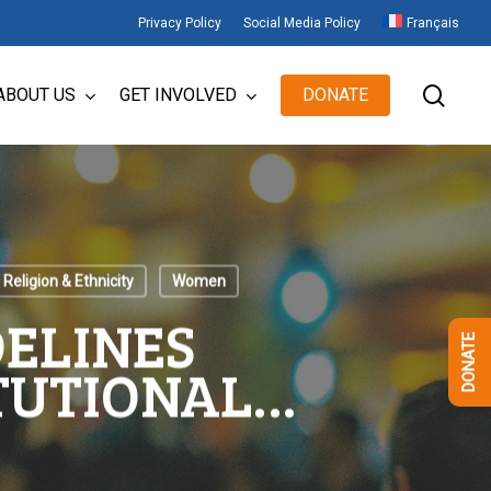
Privacy Policy
Social Media Policy
Français
sear
ABOUT US
GET INVOLVED
DONATE
 Religion & Ethnicity
Women
DELINES
DONATE
TUTIONAL…