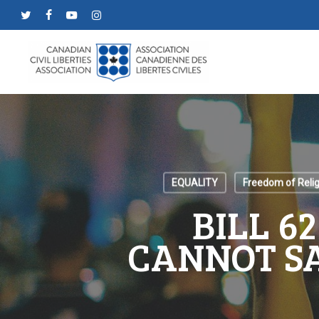
Skip
twitter
facebook
youtube
instagram
to
main
content
EQUALITY
Freedom of Relig
BILL 6
CANNOT S