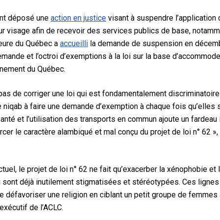
 ont déposé une
action en justice
visant à suspendre l’application de
 visage afin de recevoir des services publics de base, notammen
ieure du Québec a
accueilli
la demande de suspension en décembre
 demande et l’octroi d’exemptions à la loi sur la base d’accommod
rnement du Québec.
as de corriger une loi qui est fondamentalement discriminatoire et
niqab à faire une demande d’exemption à chaque fois qu’elles 
nté et l’utilisation des transports en commun ajoute un fardeau in
rcer le caractère alambiqué et mal conçu du projet de loi n° 62 »,
ctuel, le projet de loi n° 62 ne fait qu’exacerber la xénophobie e
ont déjà inutilement stigmatisées et stéréotypées. Ces lignes d
 de défavoriser une religion en ciblant un petit groupe de femmes 
 exécutif de l’ACLC.