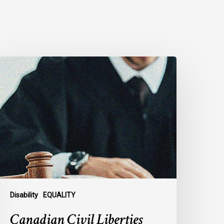
anadian
ivil
iberties
ssociation
rges
ederal
overnment
o
eject
ndefinite
xclusion
Disability
EQUALITY
f
Canadian Civil Liberties
AiD