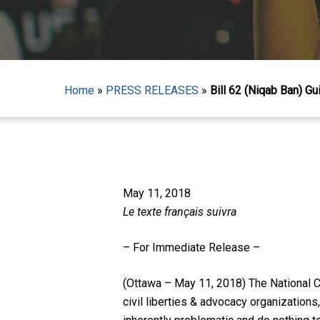
Home
»
PRESS RELEASES
»
Bill 62 (Niqab Ban) G
May 11, 2018
Le texte français suivra
– For Immediate Release –
(Ottawa – May 11, 2018) The National C
Hit enter to search or ESC to close
civil liberties & advocacy organization