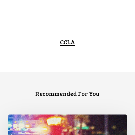
CCLA
Recommended For You
Appels
en
faveur