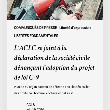
la
société
civile
dénonçant
l’adoption
COMMUNIQUÉS DE PRESSE
Liberté d'expression
du
LIBERTÉS FONDAMENTALES
projet
L’ACLC se joint à la
de
loi
déclaration de la société civile
C-
dénonçant l’adoption du projet
9
de loi C-9
Plus de 60 organisations de défense des libertés civiles,
des droits de l'homme, confessionnelles et…
CCLA
juin 19, 2026