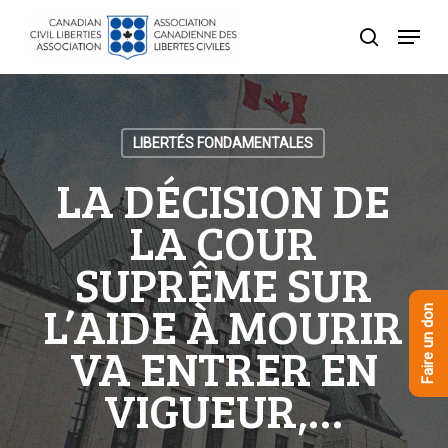
Skip
Menu
to
recherche
Close
main
Menu
content
LIBERTÉS FONDAMENTALES
LA DÉCISION DE
LA COUR
SUPRÊME SUR
L’AIDE À MOURIR
Faire un don
VA ENTRER EN
VIGUEUR,…