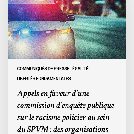
d’une
commission
d’enquête
publique
sur
le
racisme
policier
au
COMMUNIQUÉS DE PRESSE
ÉGALITÉ
sein
LIBERTÉS FONDAMENTALES
du
Appels en faveur d’une
SPVM
:
commission d’enquête publique
des
sur le racisme policier au sein
organisations
demandent
du SPVM : des organisations
des