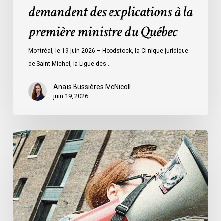
demandent des explications à la
explications
à
première ministre du Québec
la
première
Montréal, le 19 juin 2026 – Hoodstock, la Clinique juridique
ministre
de Saint-Michel, la Ligue des…
du
Québec
Anaïs Bussières McNicoll
juin 19, 2026
L’ACLC
se
joint
à
la
déclaration
de