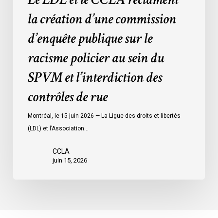
policier
la création d’une commission
au
d’enquête publique sur le
sein
du
racisme policier au sein du
SPVM
SPVM et l’interdiction des
et
l’interdiction
contrôles de rue
des
contrôles
Montréal, le 15 juin 2026 — La Ligue des droits et libertés
de
(LDL) et l’Association…
rue
CCLA
juin 15, 2026