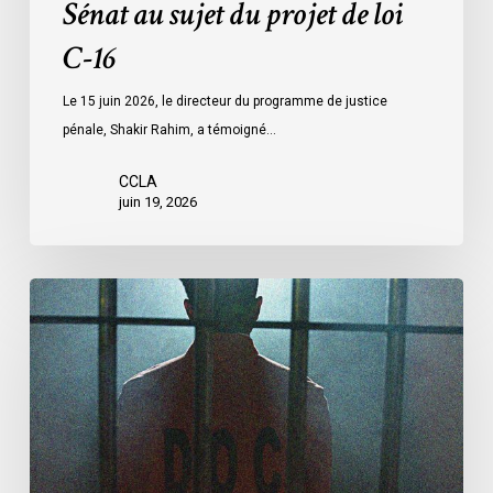
Sénat au sujet du projet de loi
C-16
Le 15 juin 2026, le directeur du programme de justice
pénale, Shakir Rahim, a témoigné…
CCLA
juin 19, 2026
L’ACLC
demande
aux
députés
d’adopter
les
amendements
du