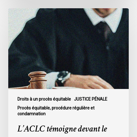
L’ACLC
témoigne
devant
le
Sénat
au
sujet
du
projet
de
loi
C-
Droits à un procès équitable
JUSTICE PÉNALE
16
Procès équitable, procédure régulière et
condamnation
L’ACLC témoigne devant le