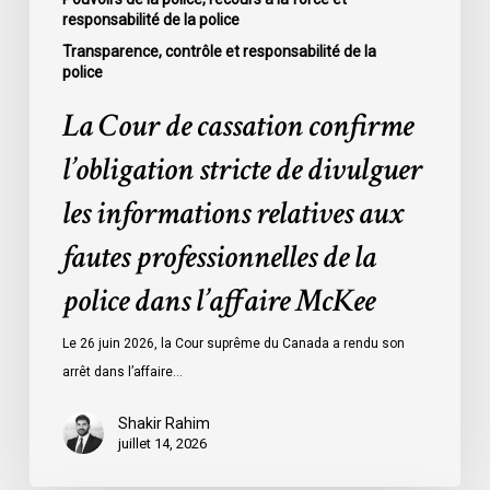
responsabilité de la police
fautes
professionnelles
Transparence, contrôle et responsabilité de la
police
de
la
La Cour de cassation confirme
police
l’obligation stricte de divulguer
dans
l’affaire
les informations relatives aux
McKee
fautes professionnelles de la
police dans l’affaire McKee
Le 26 juin 2026, la Cour suprême du Canada a rendu son
arrêt dans l’affaire…
Shakir Rahim
juillet 14, 2026