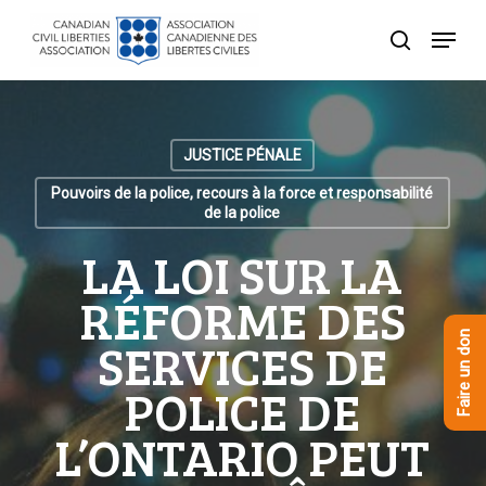
Skip
Menu
to
recherche
Close
main
Menu
content
JUSTICE PÉNALE
Pouvoirs de la police, recours à la force et responsabilité
de la police
LA LOI SUR LA
RÉFORME DES
Faire un don
SERVICES DE
POLICE DE
L’ONTARIO PEUT