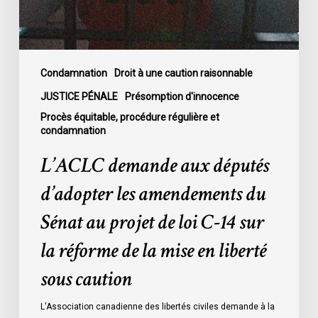
Sénat
au
projet
de
Condamnation
Droit à une caution raisonnable
loi
JUSTICE PÉNALE
Présomption d'innocence
C-
Procès équitable, procédure régulière et
14
condamnation
sur
L’ACLC demande aux députés
la
réforme
d’adopter les amendements du
de
Sénat au projet de loi C-14 sur
la
mise
la réforme de la mise en liberté
en
sous caution
liberté
sous
L'Association canadienne des libertés civiles demande à la
caution