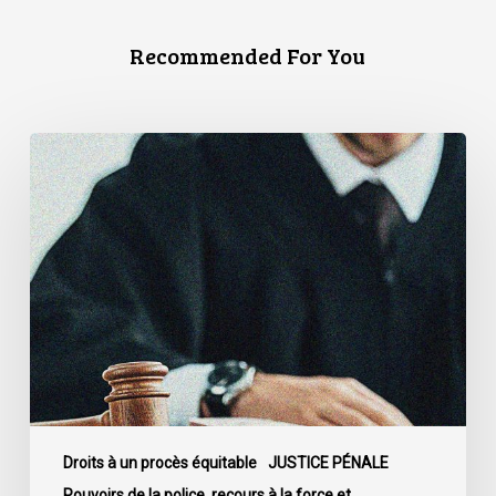
Recommended For You
La
Cour
de
cassation
confirme
l’obligation
stricte
de
divulguer
les
informations
relatives
Droits à un procès équitable
JUSTICE PÉNALE
aux
Pouvoirs de la police, recours à la force et