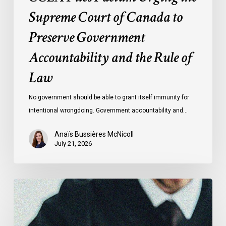
Rule
Supreme Court of Canada to
of
Preserve Government
Law
Accountability and the Rule of
Law
No government should be able to grant itself immunity for
intentional wrongdoing. Government accountability and…
Anaïs Bussières McNicoll
July 21, 2026
CCLA
Stands
With
Other