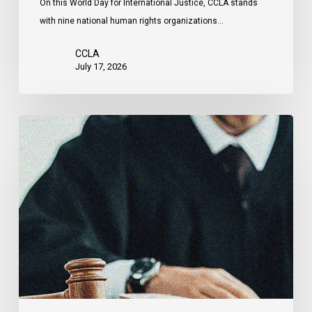
On this World Day for International Justice, CCLA stands
by
with nine national human rights organizations…
the
United
CCLA
States
July 17, 2026
Canadian
Civil
Liberties
Association
Urges
Federal
Government
to
Reject
Indefinite
Exclusion