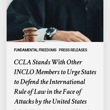
INCLO
Members
to
Urge
States
to
Defend
the
FUNDAMENTAL FREEDOMS
PRESS RELEASES
International
CCLA Stands With Other
Rule
of
INCLO Members to Urge States
Law
to Defend the International
in
the
Rule of Law in the Face of
Face
Attacks by the United States
of
Attacks