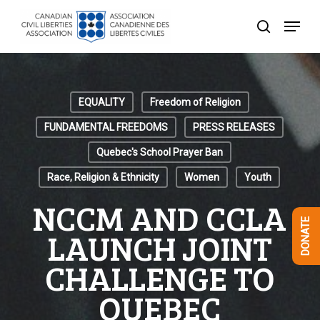
Skip
Menu
to
search
Close
main
Menu
content
EQUALITY
Freedom of Religion
FUNDAMENTAL FREEDOMS
PRESS RELEASES
Quebec's School Prayer Ban
Race, Religion & Ethnicity
Women
Youth
NCCM AND CCLA
DONATE
LAUNCH JOINT
CHALLENGE TO
QUEBEC