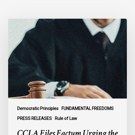
CCLA
Files
Factum
Urging
the
Supreme
Court
of
Canada
to
Preserve
Government
Democratic Principles
FUNDAMENTAL FREEDOMS
Accountability
PRESS RELEASES
Rule of Law
and
CCLA Files Factum Urging the
the