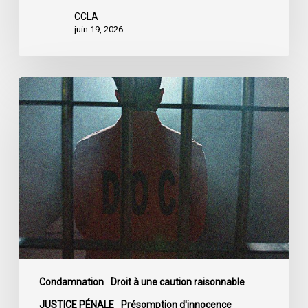
CCLA
juin 19, 2026
L’ACLC
demande
aux
députés
d’adopter
les
amendements
du
Sénat
au
projet
de
Condamnation
Droit à une caution raisonnable
loi
JUSTICE PÉNALE
Présomption d'innocence