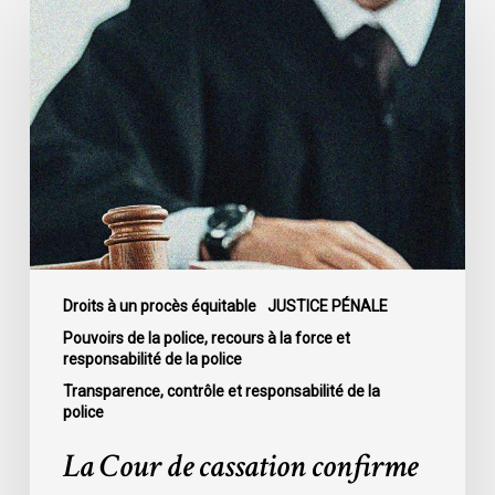
Cour
de
cassation
confirme
l’obligation
stricte
de
divulguer
les
informations
relatives
Droits à un procès équitable
JUSTICE PÉNALE
aux
Pouvoirs de la police, recours à la force et
responsabilité de la police
fautes
professionnelles
Transparence, contrôle et responsabilité de la
police
de
la
La Cour de cassation confirme
police