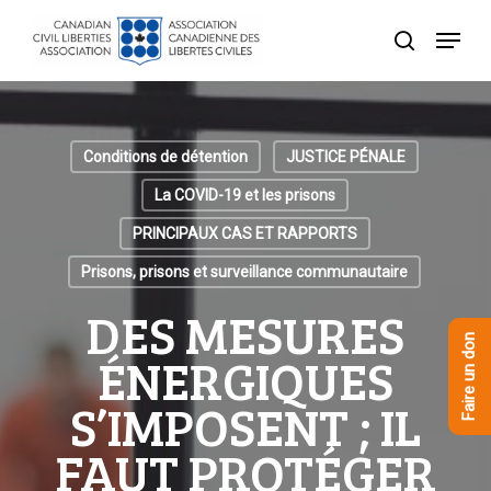
Skip
Menu
to
recherche
Close
main
Menu
content
Conditions de détention
JUSTICE PÉNALE
La COVID-19 et les prisons
PRINCIPAUX CAS ET RAPPORTS
Prisons, prisons et surveillance communautaire
DES MESURES
Faire un don
ÉNERGIQUES
S’IMPOSENT ; IL
FAUT PROTÉGER