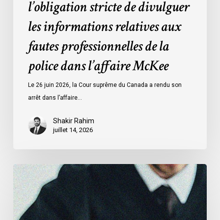
l’obligation stricte de divulguer
dans
l’affaire
les informations relatives aux
McKee
fautes professionnelles de la
police dans l’affaire McKee
Le 26 juin 2026, la Cour suprême du Canada a rendu son
arrêt dans l’affaire…
Shakir Rahim
juillet 14, 2026
L’ACLC
témoigne
devant
le