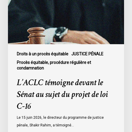
Sénat
au
sujet
du
projet
de
loi
C-
Droits à un procès équitable
JUSTICE PÉNALE
16
Procès équitable, procédure régulière et
condamnation
L’ACLC témoigne devant le
Sénat au sujet du projet de loi
C-16
Le 15 juin 2026, le directeur du programme de justice
pénale, Shakir Rahim, a témoigné…