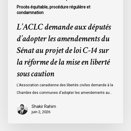
C-
Procès équitable, procédure régulière et
14
condamnation
sur
L’ACLC demande aux députés
la
réforme
d’adopter les amendements du
de
Sénat au projet de loi C-14 sur
la
mise
la réforme de la mise en liberté
en
sous caution
liberté
sous
L'Association canadienne des libertés civiles demande à la
caution
Chambre des communes d'adopter les amendements au…
Shakir Rahim
juin 2, 2026