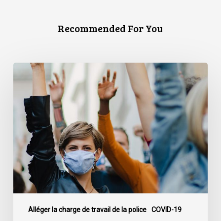
Recommended For You
L’ACLC
et
le
PPMP
publient
un
nouveau
rapport
analysant
l’action
policière
face
Alléger la charge de travail de la police
COVID-19