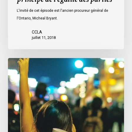
L'invité de cet épisode est l'ancien procureur général de
l'Ontario, Micheal Bryant.
CCLA
juillet 11, 2018
L’ACLC
rend
hommage
au
professeur
Louis
Greenspan