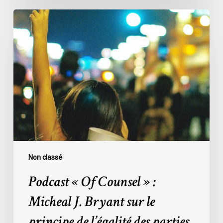
Podcast
«
Of
Counsel
»
:
Micheal
J.
Bryant
sur
le
principe
Non classé
de
Podcast « Of Counsel » :
l’égalité
des
Micheal J. Bryant sur le
parties
principe de l’égalité des parties