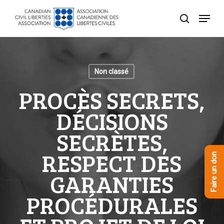
Skip
Menu
to
recherche
Close
main
Menu
content
Non classé
PROCÈS SECRETS,
DÉCISIONS
SECRÈTES,
RESPECT DES
Faire un don
GARANTIES
PROCÉDURALES