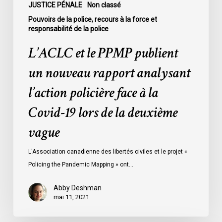
à
JUSTICE PÉNALE
Non classé
la
Pouvoirs de la police, recours à la force et
Covid-
responsabilité de la police
19
L’ACLC et le PPMP publient
lors
de
un nouveau rapport analysant
la
l’action policière face à la
deuxième
vague
Covid-19 lors de la deuxième
vague
L'Association canadienne des libertés civiles et le projet «
Policing the Pandemic Mapping » ont…
Abby Deshman
mai 11, 2021