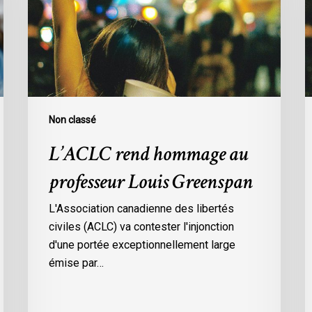
professeur
A
Louis
M
Greenspan
e
A
Non classé
L’ACLC rend hommage au
professeur Louis Greenspan
L'Association canadienne des libertés
civiles (ACLC) va contester l'injonction
d'une portée exceptionnellement large
émise par…