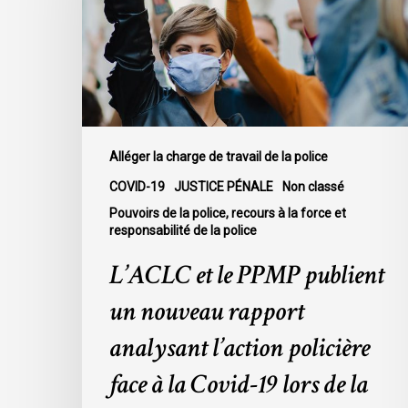
publient
un
nouveau
rapport
analysant
l’action
policière
Alléger la charge de travail de la police
face
COVID-19
JUSTICE PÉNALE
Non classé
à
Pouvoirs de la police, recours à la force et
la
responsabilité de la police
Covid-
L’ACLC et le PPMP publient
19
lors
un nouveau rapport
de
analysant l’action policière
la
deuxième
face à la Covid-19 lors de la
vague