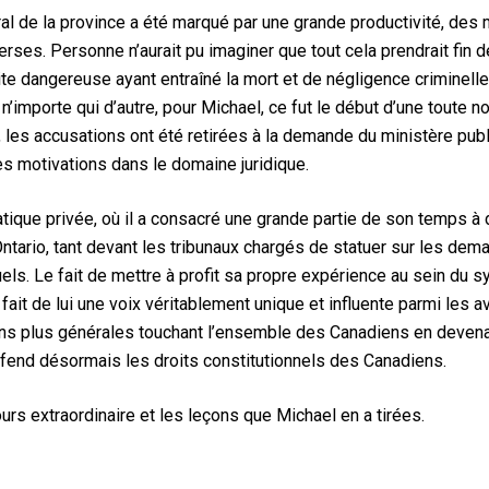
al de la province a été marqué par une grande productivité, de
rses. Personne n’aurait pu imaginer que tout cela prendrait fin 
e dangereuse ayant entraîné la mort et de négligence criminelle a
e n’importe qui d’autre, pour Michael, ce fut le début d’une toute 
 les accusations ont été retirées à la demande du ministère pub
ses motivations dans le domaine juridique.
ratique privée, où il a consacré une grande partie de son temps
Ontario, tant devant les tribunaux chargés de statuer sur les de
duels. Le fait de mettre à profit sa propre expérience au sein du
 fait de lui une voix véritablement unique et influente parmi les
ons plus générales touchant l’ensemble des Canadiens en devena
défend désormais les droits constitutionnels des Canadiens.
rs extraordinaire et les leçons que Michael en a tirées.