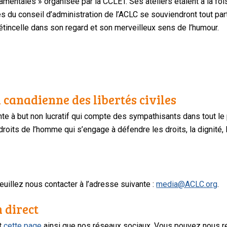
entales » organisée par la CCLET. Ses ateliers étaient à la fois 
s du conseil d’administration de l’ACLC se souviendront tout pa
’étincelle dans son regard et son merveilleux sens de l’humour.
 canadienne des libertés civiles
te à but non lucratif qui compte des sympathisants dans tout le
oits de l’homme qui s’engage à défendre les droits, la dignité, l
uillez nous contacter à l’adresse suivante :
media@ACLC.org
.
n direct
nt
cette page
ainsi que nos réseaux sociaux. Vous pouvez nous r