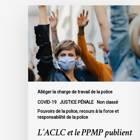
L’ACLC
et
le
PPMP
publient
un
nouveau
rapport
analysant
l’action
policière
Alléger la charge de travail de la police
face
COVID-19
JUSTICE PÉNALE
Non classé
à
Pouvoirs de la police, recours à la force et
la
responsabilité de la police
Covid-
L’ACLC et le PPMP publient
19
lors