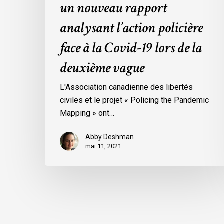
un nouveau rapport
de
analysant l’action policière
la
deuxième
face à la Covid-19 lors de la
vague
deuxième vague
L'Association canadienne des libertés
civiles et le projet « Policing the Pandemic
Mapping » ont…
Abby Deshman
mai 11, 2021