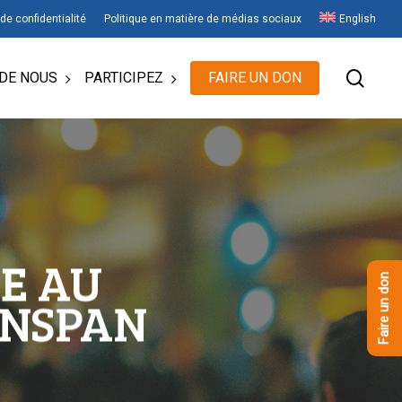
 de confidentialité
Politique en matière de médias sociaux
English
rech
DE NOUS
PARTICIPEZ
FAIRE UN DON
E AU
Faire un don
ENSPAN