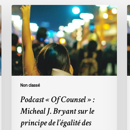
Podcast
L
«
o
Of
à
Counsel
G
»
A
:
M
Micheal
e
J.
A
Bryant
sur
le
Non classé
principe
Podcast « Of Counsel » :
de
l’égalité
Micheal J. Bryant sur le
des
principe de l’égalité des
parties