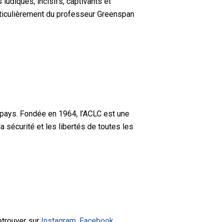
ludiques, incisifs, captivants et
rticulièrement du professeur Greenspan
 pays. Fondée en 1964, l’ACLC est une
a sécurité et les libertés de toutes les
etrouver sur
Instagram
,
Facebook
,