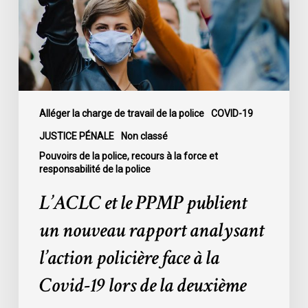
un
nouveau
rapport
analysant
l’action
policière
face
Alléger la charge de travail de la police
COVID-19
à
JUSTICE PÉNALE
Non classé
la
Pouvoirs de la police, recours à la force et
Covid-
responsabilité de la police
19
L’ACLC et le PPMP publient
lors
de
un nouveau rapport analysant
la
l’action policière face à la
deuxième
vague
Covid-19 lors de la deuxième