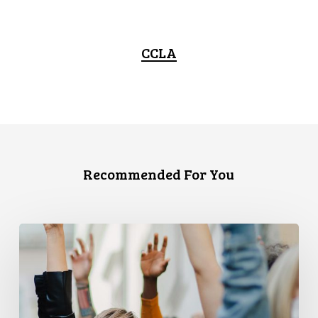
CCLA
Recommended For You
L’ACLC
et
le
PPMP
publient