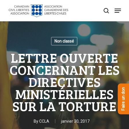
Skip
Menu
to
recherche
Close
main
Menu
content
Non classé
LETTRE OUVERTE
CONCERNANT LES
DIRECTIVES
MINISTÉRIELLES
Faire un don
SUR LA TORTURE
By
CCLA
janvier 30, 2017