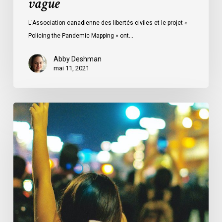
vague
L'Association canadienne des libertés civiles et le projet «
Policing the Pandemic Mapping » ont…
Abby Deshman
mai 11, 2021
Podcast
«
Of
Counsel
»
:
Micheal
J.
Bryant