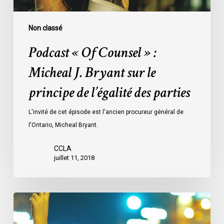
sur
le
principe
Non classé
de
Podcast « Of Counsel » :
l’égalité
des
Micheal J. Bryant sur le
parties
principe de l’égalité des parties
L'invité de cet épisode est l'ancien procureur général de
l'Ontario, Micheal Bryant.
CCLA
juillet 11, 2018
L’ACLC
rend