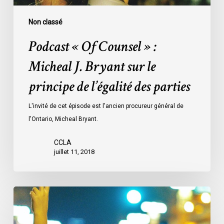
le
principe
Non classé
de
Podcast « Of Counsel » :
l’égalité
des
Micheal J. Bryant sur le
parties
principe de l’égalité des parties
L'invité de cet épisode est l'ancien procureur général de
l'Ontario, Micheal Bryant.
CCLA
juillet 11, 2018
L’ACLC
rend
hommage