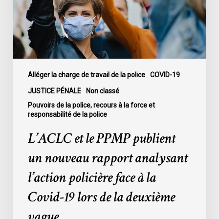
nouveau
rapport
analysant
l’action
policière
face
Alléger la charge de travail de la police
COVID-19
à
JUSTICE PÉNALE
Non classé
la
Pouvoirs de la police, recours à la force et
Covid-
responsabilité de la police
19
L’ACLC et le PPMP publient
lors
de
un nouveau rapport analysant
la
l’action policière face à la
deuxième
vague
Covid-19 lors de la deuxième
vague