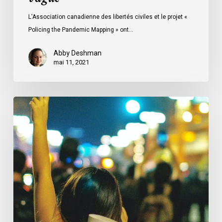
L'Association canadienne des libertés civiles et le projet «
Policing the Pandemic Mapping » ont…
Abby Deshman
mai 11, 2021
Podcast
«
Of
Counsel
»
:
Micheal
J.
Bryant
sur