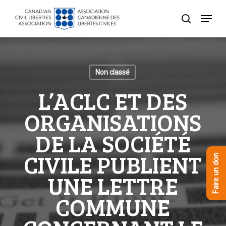
Skip
Menu
to
recherche
Close
main
Menu
content
Non classé
L’ACLC ET DES
ORGANISATIONS
DE LA SOCIÉTÉ
CIVILE PUBLIENT
Faire un don
UNE LETTRE
COMMUNE