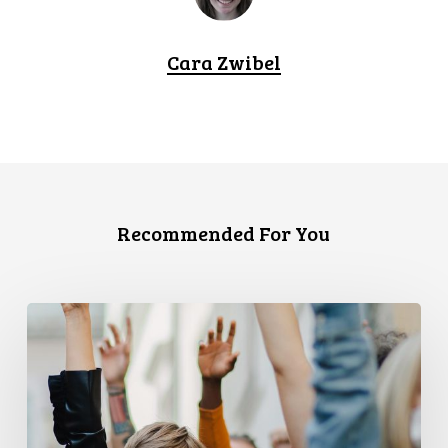
Cara Zwibel
Recommended For You
L’ACLC
et
le
PPMP
publient
un