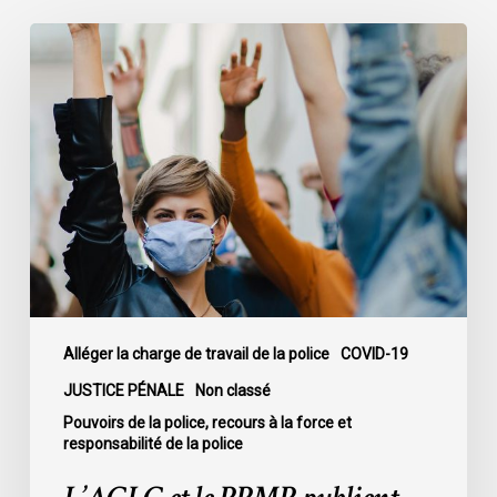
L’ACLC
et
le
PPMP
publient
un
nouveau
rapport
analysant
l’action
policière
face
Alléger la charge de travail de la police
COVID-19
à
JUSTICE PÉNALE
Non classé
la
Pouvoirs de la police, recours à la force et
Covid-
responsabilité de la police
19