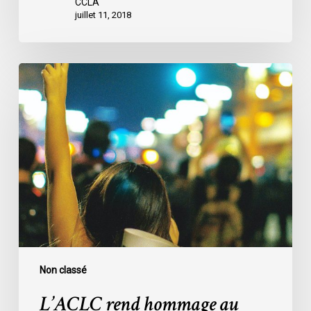
CCLA
juillet 11, 2018
L’ACLC
rend
hommage
au
professeur
Louis
Greenspan
Non classé
L’ACLC rend hommage au