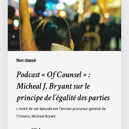
Counsel
»
:
Micheal
J.
Bryant
sur
le
principe
Non classé
de
Podcast « Of Counsel » :
l’égalité
des
Micheal J. Bryant sur le
parties
principe de l’égalité des parties
L'invité de cet épisode est l'ancien procureur général de
l'Ontario, Micheal Bryant.