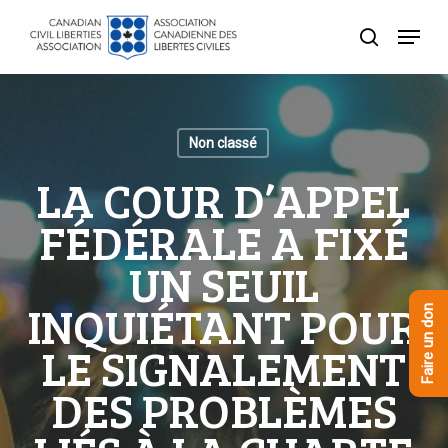
Skip
Menu
to
recherche
Close
main
Menu
content
Non classé
LA COUR D’APPEL
FÉDÉRALE A FIXÉ
UN SEUIL
INQUIÉTANT POUR
Faire un don
LE SIGNALEMENT
DES PROBLÈMES