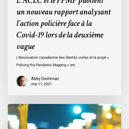
L’ACLC et le PPMP publient
lors
de
un nouveau rapport analysant
la
l’action policière face à la
deuxième
vague
Covid-19 lors de la deuxième
vague
L'Association canadienne des libertés civiles et le projet «
Policing the Pandemic Mapping » ont…
Abby Deshman
mai 11, 2021
Podcast
«
Of