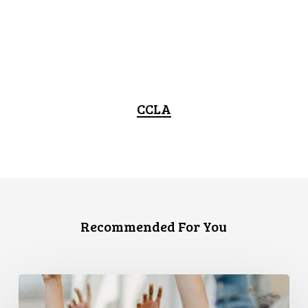
CCLA
Recommended For You
L’ACLC
et