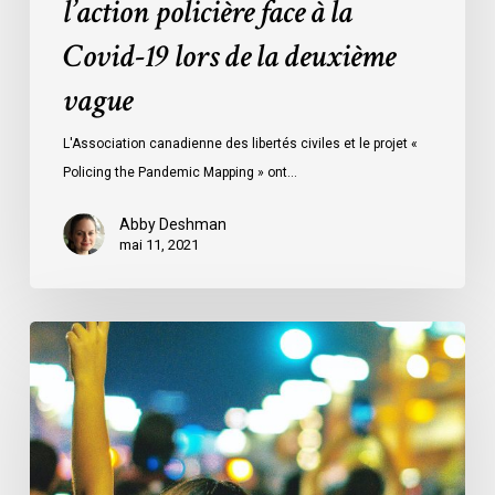
l’action policière face à la
deuxième
vague
Covid-19 lors de la deuxième
vague
L'Association canadienne des libertés civiles et le projet «
Policing the Pandemic Mapping » ont…
Abby Deshman
mai 11, 2021
Podcast
«
Of
Counsel
»
: