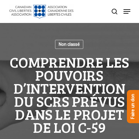
Skip
Menu
to
recherche
Close
main
Menu
content
Non classé
COMPRENDRE LES
POUVOIRS
D’INTERVENTION
DU SCRS PRÉVUS
Faire un don
DANS LE PROJET
DE LOI C-59