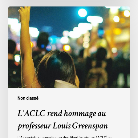
L’ACLC
rend
hommage
au
professeur
Louis
Greenspan
Non classé
L’ACLC rend hommage au
professeur Louis Greenspan
L'Association canadienne des libertés civiles (ACLC) va