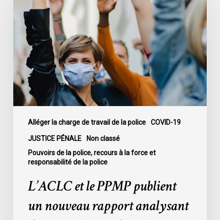
le
PPMP
publient
un
nouveau
rapport
analysant
l’action
policière
face
Alléger la charge de travail de la police
COVID-19
à
JUSTICE PÉNALE
Non classé
la
Pouvoirs de la police, recours à la force et
Covid-
responsabilité de la police
19
L’ACLC et le PPMP publient
lors
de
un nouveau rapport analysant
la