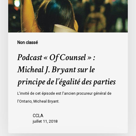
Micheal
J.
Bryant
sur
le
principe
Non classé
de
Podcast « Of Counsel » :
l’égalité
des
Micheal J. Bryant sur le
parties
principe de l’égalité des parties
L'invité de cet épisode est l'ancien procureur général de
l'Ontario, Micheal Bryant.
CCLA
juillet 11, 2018