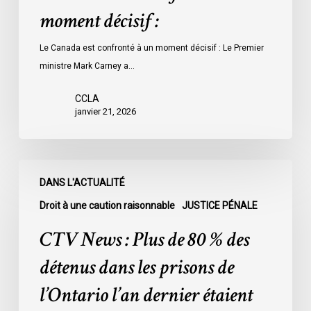
moment décisif :
Le Canada est confronté à un moment décisif : Le Premier
ministre Mark Carney a…
CCLA
janvier 21, 2026
CTV
DANS L'ACTUALITÉ
News
:
Droit à une caution raisonnable
JUSTICE PÉNALE
Plus
CTV News : Plus de 80 % des
de
80
détenus dans les prisons de
%
l’Ontario l’an dernier étaient
des