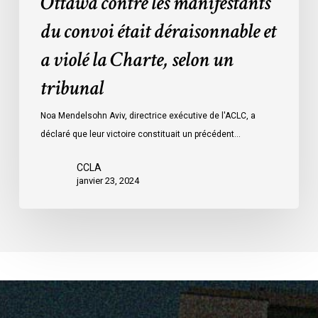
Ottawa contre les manifestants
Loi
données
sur
du convoi était déraisonnable et
les
a violé la Charte, selon un
mesures
d’urgence
tribunal
par
Ottawa
Noa Mendelsohn Aviv, directrice exécutive de l'ACLC, a
contre
déclaré que leur victoire constituait un précédent…
les
manifestants
CCLA
janvier 23, 2024
du
convoi
était
déraisonnable
et
a
violé
la