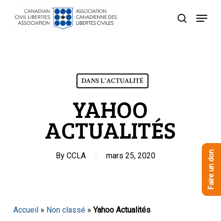
Skip
Menu
to
recherche
Close
main
Menu
content
DANS L'ACTUALITÉ
YAHOO
ACTUALITÉS
Faire un don
By
CCLA
mars 25, 2020
Accueil
»
Non classé
»
Yahoo Actualités