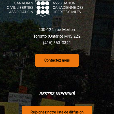
Charte,
selon
un
tribunal
400-124, rue Merton,
Toronto (Ontario) M4S 2Z2
(416) 363-0321
Contactez nous
RESTEZ INFORMÉ
Rejoignez notre liste de diffusion