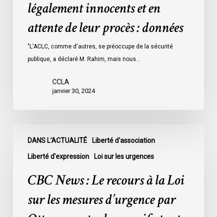
détenus
légalement innocents et en
dans
attente de leur procès : données
les
prisons
"L'ACLC, comme d'autres, se préoccupe de la sécurité
de
publique, a déclaré M. Rahim, mais nous…
l’Ontario
l’an
CCLA
dernier
janvier 30, 2024
étaient
légalement
innocents
CBC
et
DANS L'ACTUALITÉ
Liberté d'association
News
en
:
Liberté d'expression
Loi sur les urgences
attente
Le
CBC News : Le recours à la Loi
de
recours
leur
à
sur les mesures d’urgence par
procès
la
: