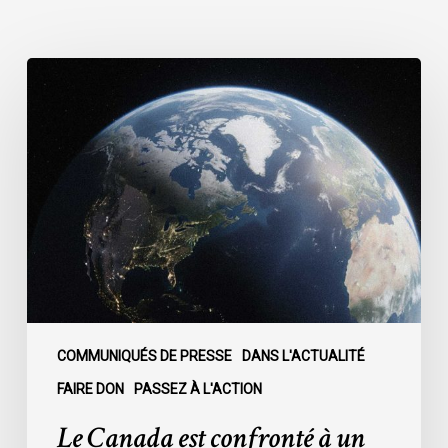
Le
Canada
est
confronté
à
un
moment
décisif
:
COMMUNIQUÉS DE PRESSE
DANS L'ACTUALITÉ
FAIRE DON
PASSEZ À L'ACTION
Le Canada est confronté à un