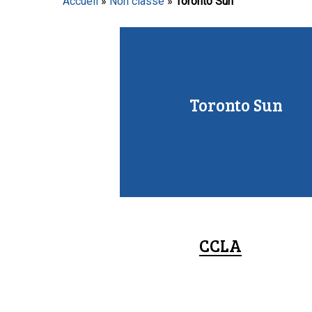
Accueil
»
Non classé
»
Toronto Sun
Appuyez sur Entrée pour lancer la recherche ou sur
Toronto Sun
CCLA