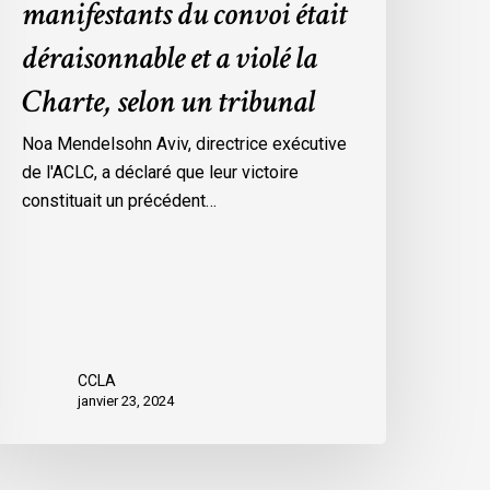
manifestants du convoi était
es
déraisonnable et a violé la
esures
’urgence
Charte, selon un tribunal
ar
ttawa
Noa Mendelsohn Aviv, directrice exécutive
ontre
de l'ACLC, a déclaré que leur victoire
es
constituait un précédent…
anifestants
u
onvoi
tait
éraisonnable
t
CCLA
janvier 23, 2024
iolé
a
harte,