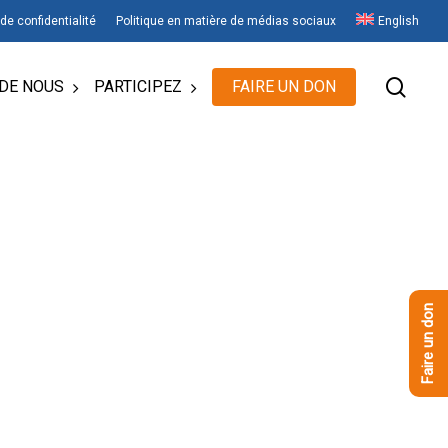
 de confidentialité
Politique en matière de médias sociaux
English
rech
DE NOUS
PARTICIPEZ
FAIRE UN DON
Faire un don