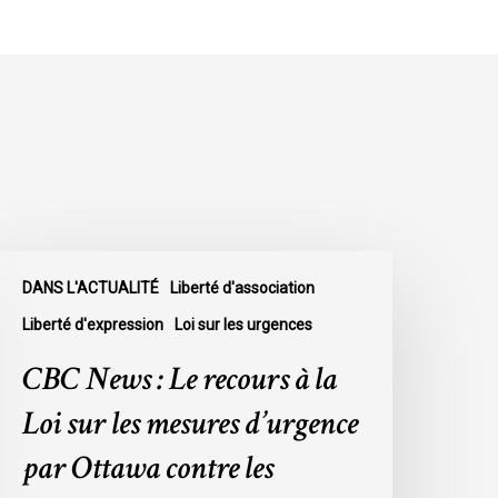
BC
DANS L'ACTUALITÉ
Liberté d'association
ews
Liberté d'expression
Loi sur les urgences
e
CBC News : Le recours à la
ecours
Loi sur les mesures d’urgence
a
par Ottawa contre les
oi
ur