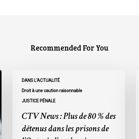
Recommended For You
CTV
C
DANS L'ACTUALITÉ
News
N
:
:
Droit à une caution raisonnable
Plus
L
JUSTICE PÉNALE
de
r
CTV News : Plus de 80 % des
80
à
%
l
détenus dans les prisons de
des
L
détenus
s