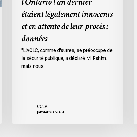
l’Ontario l’an dernier
dans
l
étaient légalement innocents
les
m
prisons
d
et en attente de leur procès :
de
p
données
l’Ontario
O
l’an
c
"L'ACLC, comme d'autres, se préoccupe de
dernier
l
la sécurité publique, a déclaré M. Rahim,
étaient
m
mais nous…
légalement
d
innocents
c
et
é
en
d
attente
e
CCLA
de
a
janvier 30, 2024
leur
v
procès
l
:
C