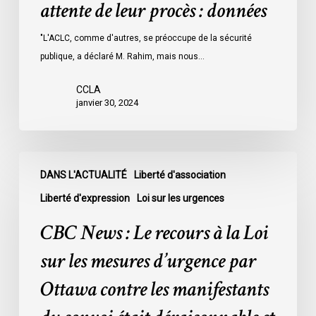
attente de leur procès : données
les
prisons
"L'ACLC, comme d'autres, se préoccupe de la sécurité
de
publique, a déclaré M. Rahim, mais nous…
l’Ontario
l’an
CCLA
dernier
janvier 30, 2024
étaient
légalement
innocents
CBC
et
DANS L'ACTUALITÉ
Liberté d'association
News
en
:
Liberté d'expression
Loi sur les urgences
attente
Le
CBC News : Le recours à la Loi
de
recours
leur
à
sur les mesures d’urgence par
procès
la
Ottawa contre les manifestants
:
Loi
données
sur