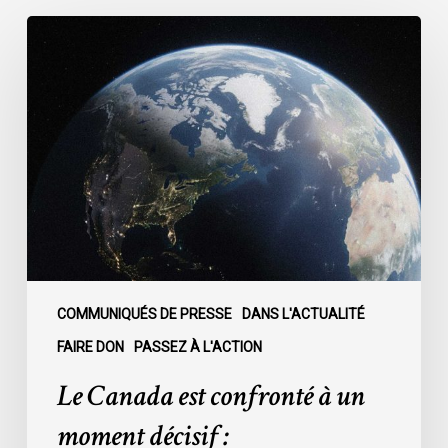
Le
Canada
est
confronté
à
un
moment
décisif
:
COMMUNIQUÉS DE PRESSE
DANS L'ACTUALITÉ
FAIRE DON
PASSEZ À L'ACTION
Le Canada est confronté à un
moment décisif :