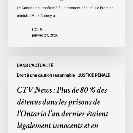
Le Canada est confronté à un moment décisif : Le Premier
ministre Mark Carney a…
CCLA
janvier 21, 2026
CTV
DANS L'ACTUALITÉ
News
:
Droit à une caution raisonnable
JUSTICE PÉNALE
Plus
CTV News : Plus de 80 % des
de
80
détenus dans les prisons de
%
l’Ontario l’an dernier étaient
des
détenus
légalement innocents et en
dans