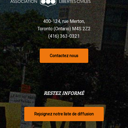
selon
un
tribunal
400-124, rue Merton,
Toronto (Ontario) M4S 2Z2
(416) 363-0321
Contactez nous
RESTEZ INFORMÉ
Rejoignez notre liste de diffusion