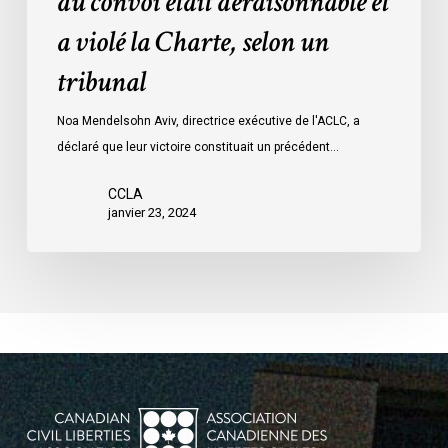
du convoi était déraisonnable et
les
a violé la Charte, selon un
mesures
d’urgence
tribunal
par
Ottawa
Noa Mendelsohn Aviv, directrice exécutive de l'ACLC, a
contre
déclaré que leur victoire constituait un précédent…
les
manifestants
CCLA
janvier 23, 2024
du
convoi
était
déraisonnable
et
a
violé
la
Charte,