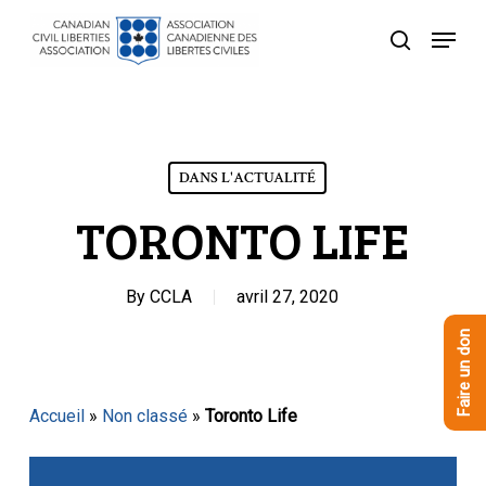
Skip
Menu
to
recherche
Close
main
Menu
content
DANS L'ACTUALITÉ
TORONTO LIFE
By
CCLA
avril 27, 2020
Faire un don
Accueil
»
Non classé
»
Toronto Life