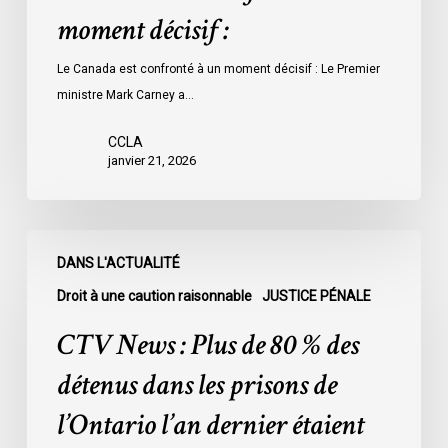
moment décisif :
Le Canada est confronté à un moment décisif : Le Premier
ministre Mark Carney a…
CCLA
janvier 21, 2026
CTV
DANS L'ACTUALITÉ
News
:
Droit à une caution raisonnable
JUSTICE PÉNALE
Plus
CTV News : Plus de 80 % des
de
80
détenus dans les prisons de
%
l’Ontario l’an dernier étaient
des