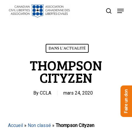
Skip
Menu
to
recherche
Close
main
Menu
content
DANS L'ACTUALITÉ
THOMPSON
CITYZEN
Faire un don
By
CCLA
mars 24, 2020
Accueil
»
Non classé
»
Thompson Cityzen