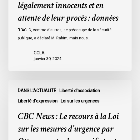
détenus
légalement innocents et en
dans
attente de leur procès : données
les
prisons
"L'ACLC, comme d'autres, se préoccupe de la sécurité
de
publique, a déclaré M. Rahim, mais nous…
l’Ontario
l’an
CCLA
dernier
janvier 30, 2024
étaient
légalement
innocents
CBC
et
DANS L'ACTUALITÉ
Liberté d'association
News
en
:
Liberté d'expression
Loi sur les urgences
attente
Le
CBC News : Le recours à la Loi
de
recours
leur
à
sur les mesures d’urgence par
procès
la
: