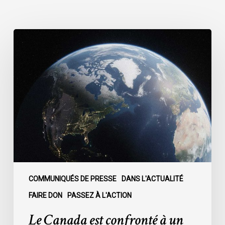
Le
Canada
est
confronté
à
un
moment
décisif
:
COMMUNIQUÉS DE PRESSE
DANS L'ACTUALITÉ
FAIRE DON
PASSEZ À L'ACTION
Le Canada est confronté à un