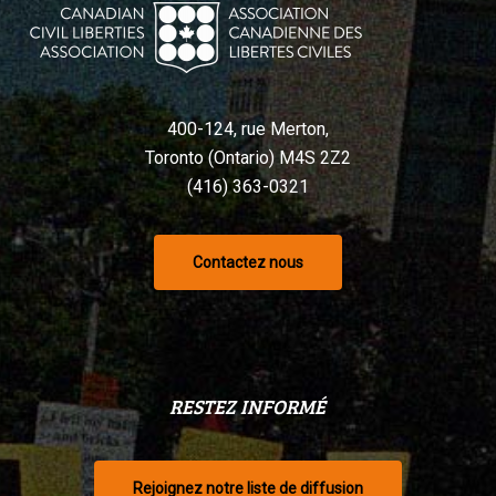
Charte,
selon
un
tribunal
400-124, rue Merton,
Toronto (Ontario) M4S 2Z2
(416) 363-0321
Contactez nous
RESTEZ INFORMÉ
Rejoignez notre liste de diffusion