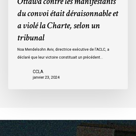
Ottawa contre les manifestants
Loi
données
sur
du convoi était déraisonnable et
les
a violé la Charte, selon un
mesures
d’urgence
tribunal
par
Ottawa
Noa Mendelsohn Aviv, directrice exécutive de l'ACLC, a
contre
déclaré que leur victoire constituait un précédent…
les
manifestants
CCLA
janvier 23, 2024
du
convoi
était
déraisonnable
et
a
violé
la