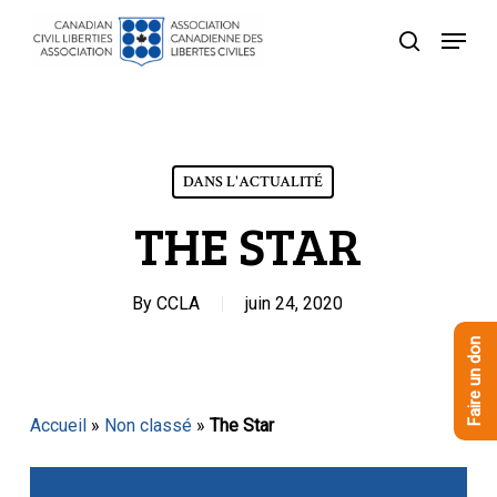
Skip
Menu
to
recherche
Close
main
Menu
content
DANS L'ACTUALITÉ
THE STAR
By
CCLA
juin 24, 2020
Faire un don
Accueil
»
Non classé
»
The Star