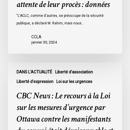
attente de leur procès : données
les
prisons
"L'ACLC, comme d'autres, se préoccupe de la sécurité
de
publique, a déclaré M. Rahim, mais nous…
l’Ontario
l’an
CCLA
dernier
janvier 30, 2024
étaient
légalement
innocents
CBC
et
DANS L'ACTUALITÉ
Liberté d'association
News
en
:
Liberté d'expression
Loi sur les urgences
attente
Le
CBC News : Le recours à la Loi
de
recours
leur
à
sur les mesures d’urgence par
procès
la
Ottawa contre les manifestants
:
Loi
données
sur