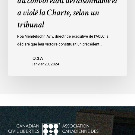
du convoi était déraisonnable et
les
a violé la Charte, selon un
mesures
d’urgence
tribunal
par
Ottawa
Noa Mendelsohn Aviv, directrice exécutive de l'ACLC, a
contre
déclaré que leur victoire constituait un précédent…
les
manifestants
CCLA
janvier 23, 2024
du
convoi
était
déraisonnable
et
a
violé
la
Charte,