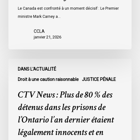
Le Canada est confronté à un moment décisif : Le Premier
ministre Mark Carney a…
CCLA
janvier 21, 2026
CTV
DANS L'ACTUALITÉ
News
:
Droit à une caution raisonnable
JUSTICE PÉNALE
Plus
CTV News : Plus de 80 % des
de
80
détenus dans les prisons de
%
l’Ontario l’an dernier étaient
des
détenus
légalement innocents et en
dans