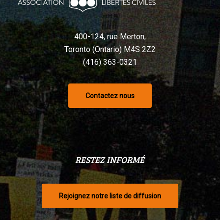
selon
un
tribunal
400-124, rue Merton,
Toronto (Ontario) M4S 2Z2
(416) 363-0321
Contactez nous
RESTEZ INFORMÉ
Rejoignez notre liste de diffusion