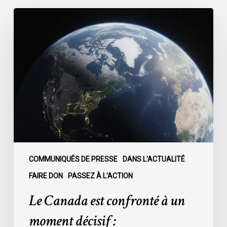
Le
Canada
est
confronté
à
un
moment
décisif
:
COMMUNIQUÉS DE PRESSE
DANS L'ACTUALITÉ
FAIRE DON
PASSEZ À L'ACTION
Le Canada est confronté à un
moment décisif :