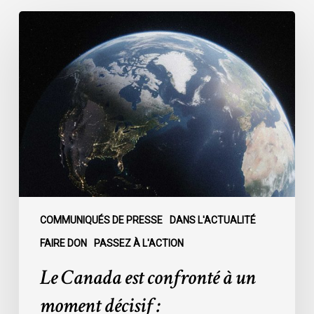
Le
Canada
est
confronté
à
un
moment
décisif
:
COMMUNIQUÉS DE PRESSE
DANS L'ACTUALITÉ
FAIRE DON
PASSEZ À L'ACTION
Le Canada est confronté à un
moment décisif :