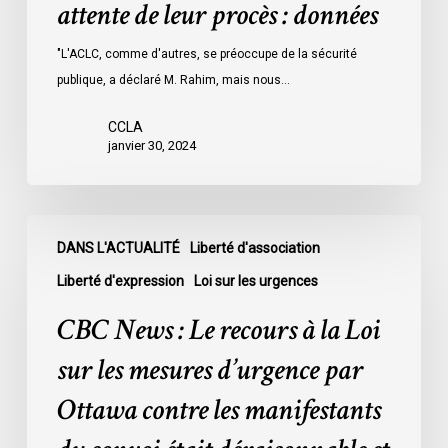
attente de leur procès : données
les
prisons
"L'ACLC, comme d'autres, se préoccupe de la sécurité
de
publique, a déclaré M. Rahim, mais nous…
l’Ontario
l’an
CCLA
dernier
janvier 30, 2024
étaient
légalement
innocents
CBC
et
DANS L'ACTUALITÉ
Liberté d'association
News
en
:
Liberté d'expression
Loi sur les urgences
attente
Le
CBC News : Le recours à la Loi
de
recours
leur
à
sur les mesures d’urgence par
procès
la
Ottawa contre les manifestants
:
Loi
données
sur