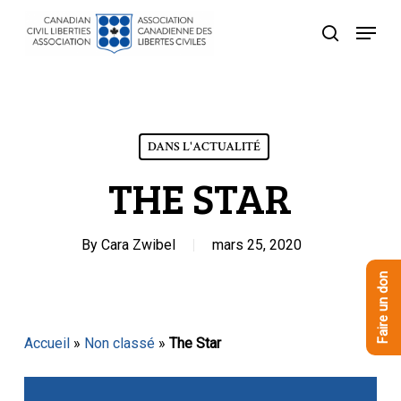
Skip
Menu
to
recherche
Close
main
Menu
content
DANS L'ACTUALITÉ
THE STAR
By
Cara Zwibel
mars 25, 2020
Faire un don
Accueil
»
Non classé
»
The Star