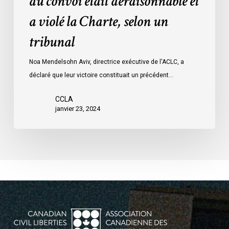
du convoi était déraisonnable et
les
a violé la Charte, selon un
mesures
d’urgence
tribunal
par
Ottawa
Noa Mendelsohn Aviv, directrice exécutive de l'ACLC, a
contre
déclaré que leur victoire constituait un précédent…
les
manifestants
CCLA
janvier 23, 2024
du
convoi
était
déraisonnable
et
a
violé
la
Charte,