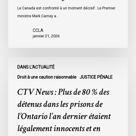
Le Canada est confronté à un moment décisif : Le Premier
ministre Mark Carney a…
CCLA
janvier 21, 2026
CTV
DANS L'ACTUALITÉ
News
:
Droit à une caution raisonnable
JUSTICE PÉNALE
Plus
CTV News : Plus de 80 % des
de
80
détenus dans les prisons de
%
l’Ontario l’an dernier étaient
des
détenus
légalement innocents et en
dans