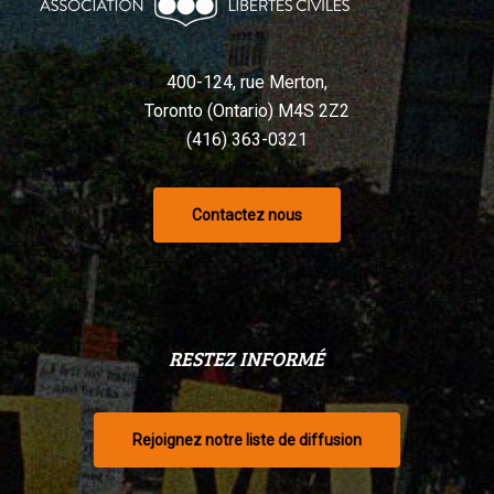
selon
un
tribunal
400-124, rue Merton,
Toronto (Ontario) M4S 2Z2
(416) 363-0321
Contactez nous
RESTEZ INFORMÉ
Rejoignez notre liste de diffusion