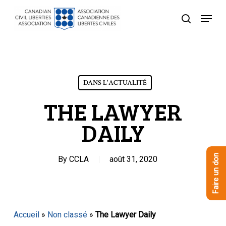
Skip
Menu
to
recherche
Close
main
Menu
content
DANS L'ACTUALITÉ
THE LAWYER
DAILY
Faire un don
By
CCLA
août 31, 2020
Accueil
»
Non classé
»
The Lawyer Daily