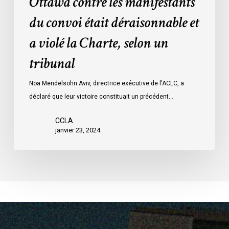
Ottawa contre les manifestants
Loi
données
sur
du convoi était déraisonnable et
les
a violé la Charte, selon un
mesures
d’urgence
tribunal
par
Ottawa
Noa Mendelsohn Aviv, directrice exécutive de l'ACLC, a
contre
déclaré que leur victoire constituait un précédent…
les
manifestants
CCLA
janvier 23, 2024
du
convoi
était
déraisonnable
et
a
violé
la