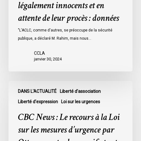
détenus
légalement innocents et en
dans
attente de leur procès : données
les
prisons
"L'ACLC, comme d'autres, se préoccupe de la sécurité
de
publique, a déclaré M. Rahim, mais nous…
l’Ontario
l’an
CCLA
dernier
janvier 30, 2024
étaient
légalement
innocents
CBC
et
DANS L'ACTUALITÉ
Liberté d'association
News
en
:
Liberté d'expression
Loi sur les urgences
attente
Le
CBC News : Le recours à la Loi
de
recours
leur
à
sur les mesures d’urgence par
procès
la
: