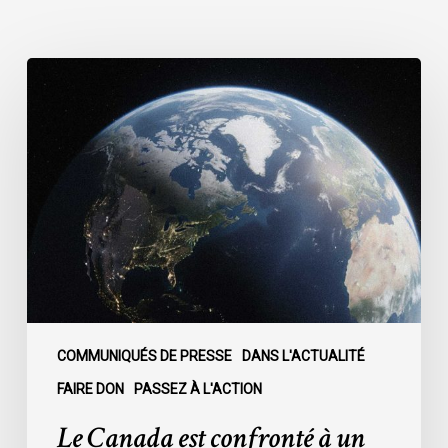
Le
Canada
est
confronté
à
un
moment
décisif
:
COMMUNIQUÉS DE PRESSE
DANS L'ACTUALITÉ
FAIRE DON
PASSEZ À L'ACTION
Le Canada est confronté à un