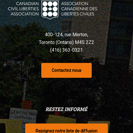
Charte,
selon
un
tribunal
400-124, rue Merton,
Toronto (Ontario) M4S 2Z2
(416) 363-0321
Contactez nous
RESTEZ INFORMÉ
Rejoignez notre liste de diffusion