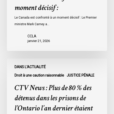
moment décisif :
Le Canada est confronté à un moment décisif : Le Premier
ministre Mark Carney a…
CCLA
janvier 21, 2026
CTV
DANS L'ACTUALITÉ
News
:
Droit à une caution raisonnable
JUSTICE PÉNALE
Plus
CTV News : Plus de 80 % des
de
80
détenus dans les prisons de
%
l’Ontario l’an dernier étaient
des