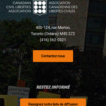
Charte,
selon
un
tribunal
400-124, rue Merton,
Toronto (Ontario) M4S 2Z2
(416) 363-0321
Contactez nous
RESTEZ INFORMÉ
Rejoignez notre liste de diffusion