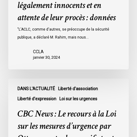
détenus
légalement innocents et en
dans
attente de leur procès : données
les
prisons
"L'ACLC, comme d'autres, se préoccupe de la sécurité
de
publique, a déclaré M. Rahim, mais nous…
l’Ontario
l’an
CCLA
dernier
janvier 30, 2024
étaient
légalement
innocents
CBC
et
DANS L'ACTUALITÉ
Liberté d'association
News
en
:
Liberté d'expression
Loi sur les urgences
attente
Le
CBC News : Le recours à la Loi
de
recours
leur
à
sur les mesures d’urgence par
procès
la
: