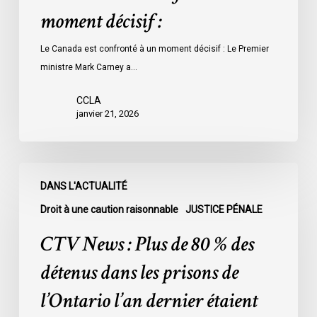
moment décisif :
Le Canada est confronté à un moment décisif : Le Premier
ministre Mark Carney a…
CCLA
janvier 21, 2026
CTV
DANS L'ACTUALITÉ
News
:
Droit à une caution raisonnable
JUSTICE PÉNALE
Plus
CTV News : Plus de 80 % des
de
80
détenus dans les prisons de
%
l’Ontario l’an dernier étaient
des