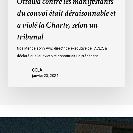
Ottawa contre les manifestants
Loi
données
sur
du convoi était déraisonnable et
les
a violé la Charte, selon un
mesures
d’urgence
tribunal
par
Ottawa
Noa Mendelsohn Aviv, directrice exécutive de l'ACLC, a
contre
déclaré que leur victoire constituait un précédent…
les
manifestants
CCLA
janvier 23, 2024
du
convoi
était
déraisonnable
et
a
violé
la