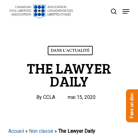
Skip
Menu
to
recherche
Close
main
Menu
content
DANS L'ACTUALITÉ
THE LAWYER
DAILY
Faire un don
By
CCLA
mai 15, 2020
Accueil
»
Non classé
»
The Lawyer Daily