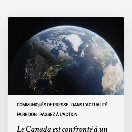
Le
Canada
est
confronté
à
un
moment
décisif
:
COMMUNIQUÉS DE PRESSE
DANS L'ACTUALITÉ
FAIRE DON
PASSEZ À L'ACTION
Le Canada est confronté à un