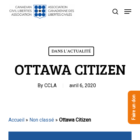
Skip
Menu
to
recherche
Close
main
Menu
content
DANS L'ACTUALITÉ
OTTAWA CITIZEN
By
CCLA
avril 6, 2020
Faire un don
Accueil
»
Non classé
»
Ottawa Citizen