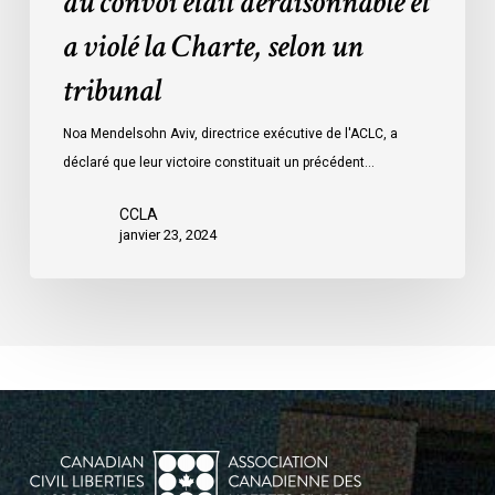
du convoi était déraisonnable et
les
a violé la Charte, selon un
mesures
d’urgence
tribunal
par
Ottawa
Noa Mendelsohn Aviv, directrice exécutive de l'ACLC, a
contre
déclaré que leur victoire constituait un précédent…
les
manifestants
CCLA
janvier 23, 2024
du
convoi
était
déraisonnable
et
a
violé
la
Charte,