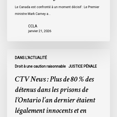
Le Canada est confronté à un moment décisif : Le Premier
ministre Mark Carney a…
CCLA
janvier 21, 2026
CTV
DANS L'ACTUALITÉ
News
:
Droit à une caution raisonnable
JUSTICE PÉNALE
Plus
CTV News : Plus de 80 % des
de
80
détenus dans les prisons de
%
l’Ontario l’an dernier étaient
des
détenus
légalement innocents et en
dans