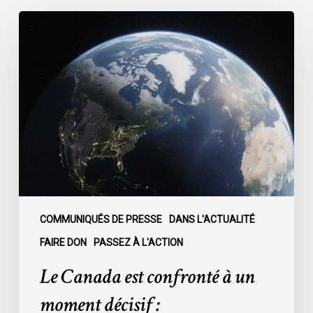
Le
Canada
est
confronté
à
un
moment
décisif
:
COMMUNIQUÉS DE PRESSE
DANS L'ACTUALITÉ
FAIRE DON
PASSEZ À L'ACTION
Le Canada est confronté à un
moment décisif :