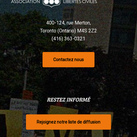
selon
un
tribunal
400-124, rue Merton,
Toronto (Ontario) M4S 2Z2
(416) 363-0321
Contactez nous
RESTEZ INFORMÉ
Rejoignez notre liste de diffusion