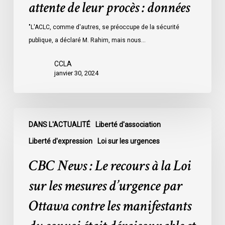
attente de leur procès : données
les
prisons
"L'ACLC, comme d'autres, se préoccupe de la sécurité
de
publique, a déclaré M. Rahim, mais nous…
l’Ontario
l’an
CCLA
dernier
janvier 30, 2024
étaient
légalement
innocents
CBC
et
DANS L'ACTUALITÉ
Liberté d'association
News
en
:
Liberté d'expression
Loi sur les urgences
attente
Le
CBC News : Le recours à la Loi
de
recours
leur
à
sur les mesures d’urgence par
procès
la
Ottawa contre les manifestants
:
Loi
données
sur