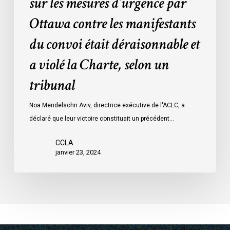
sur les mesures d’urgence par
procès
la
Ottawa contre les manifestants
:
Loi
données
sur
du convoi était déraisonnable et
les
a violé la Charte, selon un
mesures
d’urgence
tribunal
par
Ottawa
Noa Mendelsohn Aviv, directrice exécutive de l'ACLC, a
contre
déclaré que leur victoire constituait un précédent…
les
manifestants
CCLA
janvier 23, 2024
du
convoi
était
déraisonnable
et
a