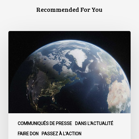
Recommended For You
Le
Canada
est
confronté
à
un
moment
décisif
:
COMMUNIQUÉS DE PRESSE
DANS L'ACTUALITÉ
FAIRE DON
PASSEZ À L'ACTION