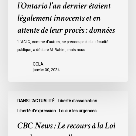
l’Ontario l’an dernier étaient
des
détenus
légalement innocents et en
dans
attente de leur procès : données
les
prisons
"L'ACLC, comme d'autres, se préoccupe de la sécurité
de
publique, a déclaré M. Rahim, mais nous…
l’Ontario
l’an
CCLA
dernier
janvier 30, 2024
étaient
légalement
innocents
CBC
et
DANS L'ACTUALITÉ
Liberté d'association
News
en
:
Liberté d'expression
Loi sur les urgences
attente
Le
CBC News : Le recours à la Loi
de
recours
leur
à