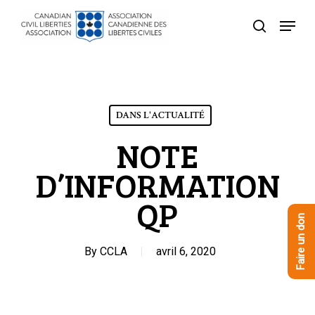
Skip
Menu
to
recherche
Close
main
Menu
content
DANS L'ACTUALITÉ
NOTE
D’INFORMATION
QP
Faire un don
By
CCLA
avril 6, 2020