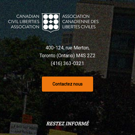
violé
la
Charte,
selon
un
tribunal
400-124, rue Merton,
Toronto (Ontario) M4S 2Z2
(416) 363-0321
Contactez nous
RESTEZ INFORMÉ