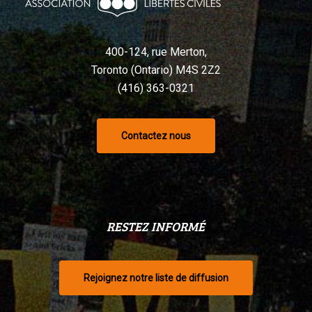
selon
un
tribunal
400-124, rue Merton,
Toronto (Ontario) M4S 2Z2
(416) 363-0321
Contactez nous
RESTEZ INFORMÉ
Rejoignez notre liste de diffusion