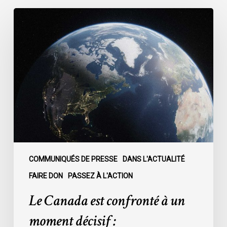
Le
Canada
est
confronté
à
un
moment
décisif
:
COMMUNIQUÉS DE PRESSE
DANS L'ACTUALITÉ
FAIRE DON
PASSEZ À L'ACTION
Le Canada est confronté à un
moment décisif :