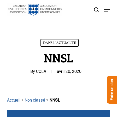
Skip
Menu
to
recherche
Close
main
Menu
content
DANS L'ACTUALITÉ
NNSL
By
CCLA
avril 20, 2020
Faire un don
Accueil
»
Non classé
»
NNSL