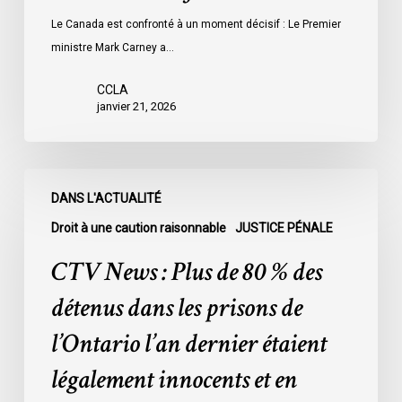
Le Canada est confronté à un moment décisif : Le Premier
ministre Mark Carney a…
CCLA
janvier 21, 2026
CTV
DANS L'ACTUALITÉ
News
:
Droit à une caution raisonnable
JUSTICE PÉNALE
Plus
CTV News : Plus de 80 % des
de
80
détenus dans les prisons de
%
l’Ontario l’an dernier étaient
des
détenus
légalement innocents et en
dans