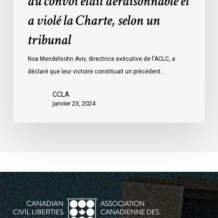
du convoi était déraisonnable et
les
a violé la Charte, selon un
mesures
d’urgence
tribunal
par
Ottawa
Noa Mendelsohn Aviv, directrice exécutive de l'ACLC, a
contre
déclaré que leur victoire constituait un précédent…
les
manifestants
CCLA
janvier 23, 2024
du
convoi
était
déraisonnable
et
a
violé
la
Charte,