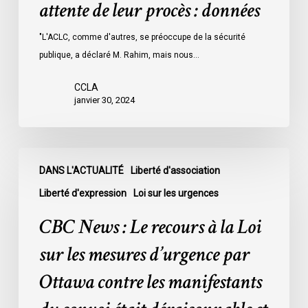
attente de leur procès : données
les
prisons
"L'ACLC, comme d'autres, se préoccupe de la sécurité
de
publique, a déclaré M. Rahim, mais nous…
l’Ontario
l’an
CCLA
dernier
janvier 30, 2024
étaient
légalement
innocents
CBC
et
DANS L'ACTUALITÉ
Liberté d'association
News
en
:
Liberté d'expression
Loi sur les urgences
attente
Le
CBC News : Le recours à la Loi
de
recours
leur
à
sur les mesures d’urgence par
procès
la
Ottawa contre les manifestants
:
Loi
données
sur