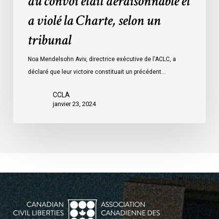
du convoi était déraisonnable et
les
a violé la Charte, selon un
mesures
d’urgence
tribunal
par
Ottawa
Noa Mendelsohn Aviv, directrice exécutive de l'ACLC, a
contre
déclaré que leur victoire constituait un précédent…
les
manifestants
CCLA
janvier 23, 2024
du
convoi
était
déraisonnable
et
a
violé
la
Charte,