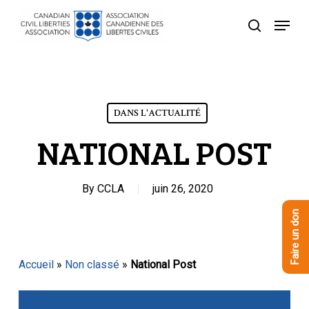
Skip
Menu
to
recherche
Close
main
Menu
content
DANS L'ACTUALITÉ
NATIONAL POST
By
CCLA
juin 26, 2020
Faire un don
Accueil
»
Non classé
»
National Post