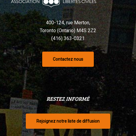
selon
un
tribunal
400-124, rue Merton,
Toronto (Ontario) M4S 2Z2
(416) 363-0321
Contactez nous
RESTEZ INFORMÉ
Rejoignez notre liste de diffusion