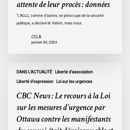
attente de leur procès : données
les
prisons
"L'ACLC, comme d'autres, se préoccupe de la sécurité
de
publique, a déclaré M. Rahim, mais nous…
l’Ontario
l’an
CCLA
dernier
janvier 30, 2024
étaient
légalement
innocents
CBC
et
DANS L'ACTUALITÉ
Liberté d'association
News
en
:
Liberté d'expression
Loi sur les urgences
attente
Le
CBC News : Le recours à la Loi
de
recours
leur
à
sur les mesures d’urgence par
procès
la
Ottawa contre les manifestants
:
Loi
données
sur