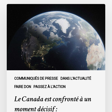
Le
Canada
est
confronté
à
un
moment
décisif
:
COMMUNIQUÉS DE PRESSE
DANS L'ACTUALITÉ
FAIRE DON
PASSEZ À L'ACTION
Le Canada est confronté à un
moment décisif :