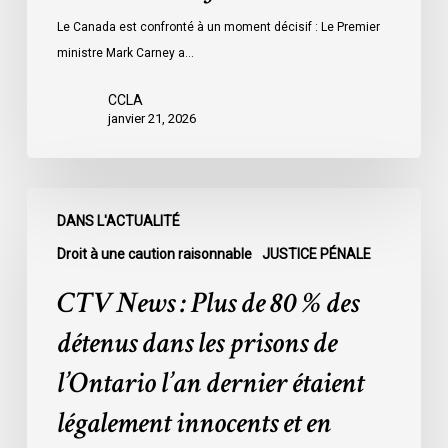
Le Canada est confronté à un moment décisif : Le Premier
ministre Mark Carney a…
CCLA
janvier 21, 2026
CTV
DANS L'ACTUALITÉ
News
:
Droit à une caution raisonnable
JUSTICE PÉNALE
Plus
CTV News : Plus de 80 % des
de
80
détenus dans les prisons de
%
l’Ontario l’an dernier étaient
des
détenus
légalement innocents et en
dans