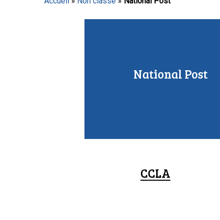
Accueil
»
Non classé
»
National Post
Appuyez sur Entrée pour lancer la recherche ou sur
National Post
CCLA