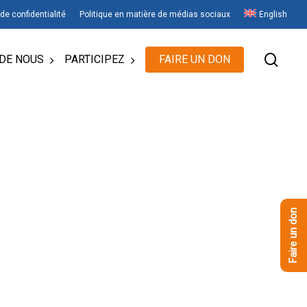
 de confidentialité
Politique en matière de médias sociaux
English
rech
DE NOUS
PARTICIPEZ
FAIRE UN DON
Faire un don