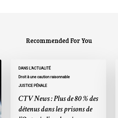
Recommended For You
CTV
C
DANS L'ACTUALITÉ
News
N
:
:
Droit à une caution raisonnable
Plus
L
JUSTICE PÉNALE
de
r
CTV News : Plus de 80 % des
80
à
%
l
détenus dans les prisons de
des
L
détenus
s