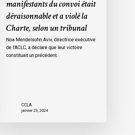
manifestants du convoi était
es
déraisonnable et a violé la
esures
’urgence
Charte, selon un tribunal
ar
ttawa
Noa Mendelsohn Aviv, directrice exécutive
ontre
de l'ACLC, a déclaré que leur victoire
es
constituait un précédent…
anifestants
u
onvoi
tait
éraisonnable
t
CCLA
janvier 23, 2024
iolé
a
harte,