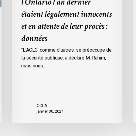
l’Ontario l’an dernier
dans
l
étaient légalement innocents
les
m
prisons
d
et en attente de leur procès :
de
p
données
l’Ontario
O
l’an
c
"L'ACLC, comme d'autres, se préoccupe de
dernier
l
la sécurité publique, a déclaré M. Rahim,
étaient
m
mais nous…
légalement
d
innocents
c
et
é
en
d
attente
e
CCLA
de
a
janvier 30, 2024
leur
v
procès
l
:
C