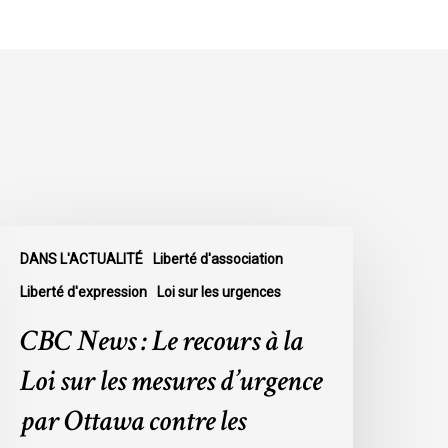
BC
DANS L'ACTUALITÉ
Liberté d'association
ews
Liberté d'expression
Loi sur les urgences
e
CBC News : Le recours à la
ecours
Loi sur les mesures d’urgence
a
par Ottawa contre les
oi
ur