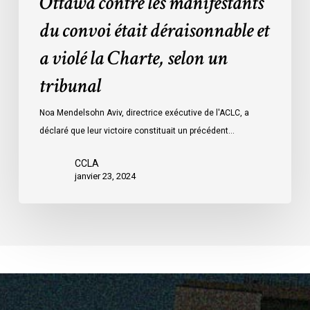
Ottawa contre les manifestants
Loi
données
sur
du convoi était déraisonnable et
les
a violé la Charte, selon un
mesures
d’urgence
tribunal
par
Ottawa
Noa Mendelsohn Aviv, directrice exécutive de l'ACLC, a
contre
déclaré que leur victoire constituait un précédent…
les
manifestants
CCLA
janvier 23, 2024
du
convoi
était
déraisonnable
et
a
violé
la