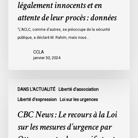
détenus
légalement innocents et en
dans
attente de leur procès : données
les
prisons
"L'ACLC, comme d'autres, se préoccupe de la sécurité
de
publique, a déclaré M. Rahim, mais nous…
l’Ontario
l’an
CCLA
dernier
janvier 30, 2024
étaient
légalement
innocents
CBC
et
DANS L'ACTUALITÉ
Liberté d'association
News
en
:
Liberté d'expression
Loi sur les urgences
attente
Le
CBC News : Le recours à la Loi
de
recours
leur
à
sur les mesures d’urgence par
procès
la
: