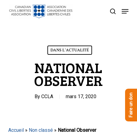
Skip
Menu
to
recherche
Close
main
Menu
content
DANS L'ACTUALITÉ
NATIONAL
OBSERVER
Faire un don
By
CCLA
mars 17, 2020
Accueil
»
Non classé
»
National Observer