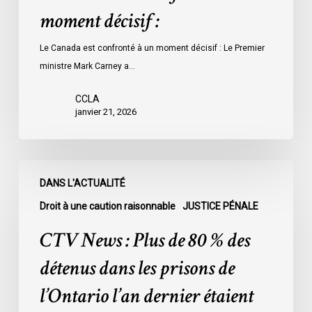
moment décisif :
Le Canada est confronté à un moment décisif : Le Premier
ministre Mark Carney a…
CCLA
janvier 21, 2026
CTV
DANS L'ACTUALITÉ
News
:
Droit à une caution raisonnable
JUSTICE PÉNALE
Plus
CTV News : Plus de 80 % des
de
80
détenus dans les prisons de
%
l’Ontario l’an dernier étaient
des