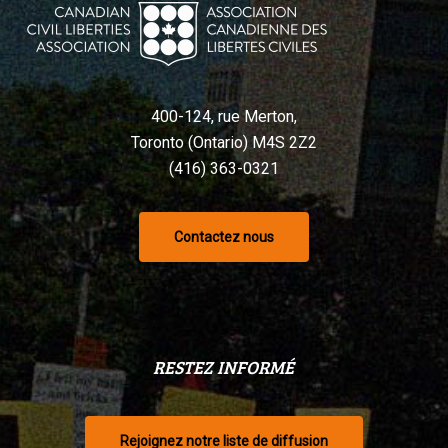
Charte,
selon
un
tribunal
400-124, rue Merton,
Toronto (Ontario) M4S 2Z2
(416) 363-0321
Contactez nous
RESTEZ INFORMÉ
Rejoignez notre liste de diffusion