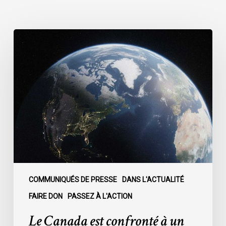
Le
Canada
est
confronté
à
un
moment
décisif
:
COMMUNIQUÉS DE PRESSE
DANS L'ACTUALITÉ
FAIRE DON
PASSEZ À L'ACTION
Le Canada est confronté à un