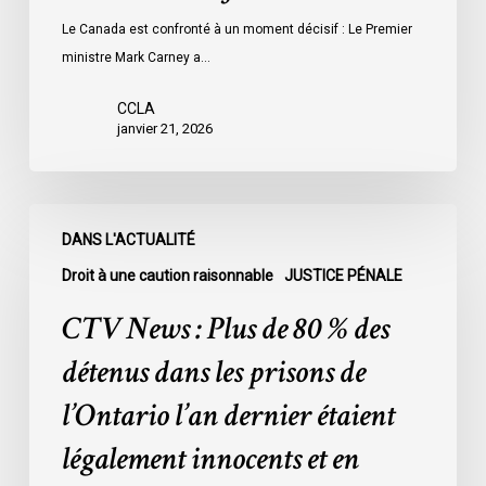
Le Canada est confronté à un moment décisif : Le Premier
ministre Mark Carney a…
CCLA
janvier 21, 2026
CTV
DANS L'ACTUALITÉ
News
:
Droit à une caution raisonnable
JUSTICE PÉNALE
Plus
CTV News : Plus de 80 % des
de
80
détenus dans les prisons de
%
l’Ontario l’an dernier étaient
des
détenus
légalement innocents et en
dans