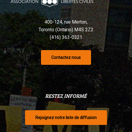
selon
un
tribunal
400-124, rue Merton,
Toronto (Ontario) M4S 2Z2
(416) 363-0321
Contactez nous
RESTEZ INFORMÉ
Rejoignez notre liste de diffusion