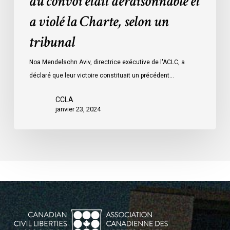
du convoi était déraisonnable et
les
a violé la Charte, selon un
mesures
d’urgence
tribunal
par
Ottawa
Noa Mendelsohn Aviv, directrice exécutive de l'ACLC, a
contre
déclaré que leur victoire constituait un précédent…
les
manifestants
CCLA
janvier 23, 2024
du
convoi
était
déraisonnable
et
a
violé
la
Charte,