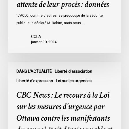
attente de leur procès : données
les
prisons
"L'ACLC, comme d'autres, se préoccupe de la sécurité
de
publique, a déclaré M. Rahim, mais nous…
l’Ontario
l’an
CCLA
dernier
janvier 30, 2024
étaient
légalement
innocents
CBC
et
DANS L'ACTUALITÉ
Liberté d'association
News
en
:
Liberté d'expression
Loi sur les urgences
attente
Le
CBC News : Le recours à la Loi
de
recours
leur
à
sur les mesures d’urgence par
procès
la
Ottawa contre les manifestants
:
Loi
données
sur