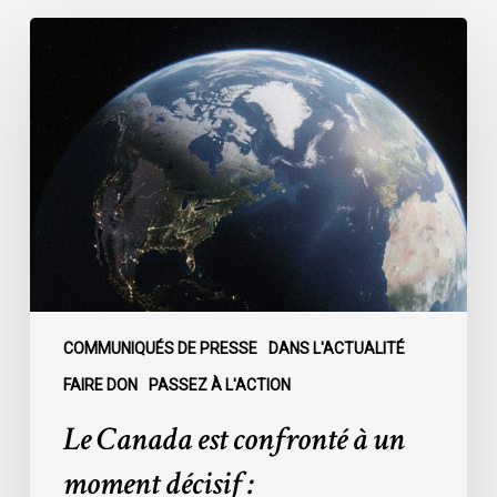
Le
Canada
est
confronté
à
un
moment
décisif
:
COMMUNIQUÉS DE PRESSE
DANS L'ACTUALITÉ
FAIRE DON
PASSEZ À L'ACTION
Le Canada est confronté à un
moment décisif :