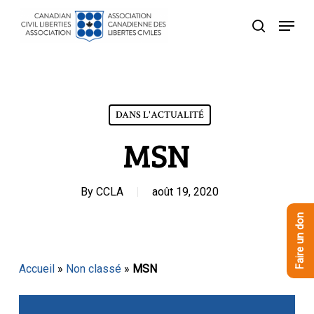
Skip
Menu
to
recherche
Close
main
Menu
content
DANS L'ACTUALITÉ
MSN
By
CCLA
août 19, 2020
Faire un don
Accueil
»
Non classé
»
MSN