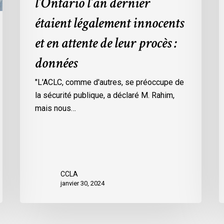
l’Ontario l’an dernier
dans
l
étaient légalement innocents
les
m
prisons
d
et en attente de leur procès :
de
p
données
l’Ontario
O
l’an
c
"L'ACLC, comme d'autres, se préoccupe de
dernier
l
la sécurité publique, a déclaré M. Rahim,
étaient
m
mais nous…
légalement
d
innocents
c
et
é
en
d
attente
e
CCLA
de
a
janvier 30, 2024
leur
v
procès
l
:
C