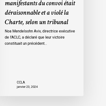
manifestants du convoi était
es
déraisonnable et a violé la
esures
’urgence
Charte, selon un tribunal
ar
ttawa
Noa Mendelsohn Aviv, directrice exécutive
ontre
de l'ACLC, a déclaré que leur victoire
es
constituait un précédent…
anifestants
u
onvoi
tait
éraisonnable
t
CCLA
janvier 23, 2024
iolé
a
harte,