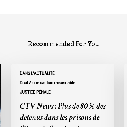
Recommended For You
CTV
C
DANS L'ACTUALITÉ
News
N
:
:
Droit à une caution raisonnable
Plus
L
JUSTICE PÉNALE
de
r
CTV News : Plus de 80 % des
80
à
%
l
détenus dans les prisons de
des
L
détenus
s