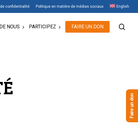
 de confidentialité
Politique en matière de médias sociaux
English
rech
DE NOUS
PARTICIPEZ
FAIRE UN DON
TÉ
Faire un don