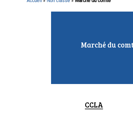
Accueil
»
Non classé
»
Marché du comté
Appuyez sur Entrée pour lancer la recherche ou sur
Marché du com
CCLA