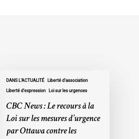
BC
DANS L'ACTUALITÉ
Liberté d'association
ews
Liberté d'expression
Loi sur les urgences
e
CBC News : Le recours à la
ecours
Loi sur les mesures d’urgence
a
par Ottawa contre les
oi
ur