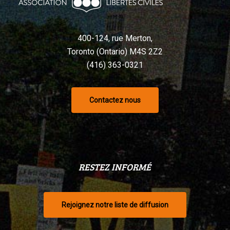
selon
un
tribunal
400-124, rue Merton,
Toronto (Ontario) M4S 2Z2
(416) 363-0321
Contactez nous
RESTEZ INFORMÉ
Rejoignez notre liste de diffusion