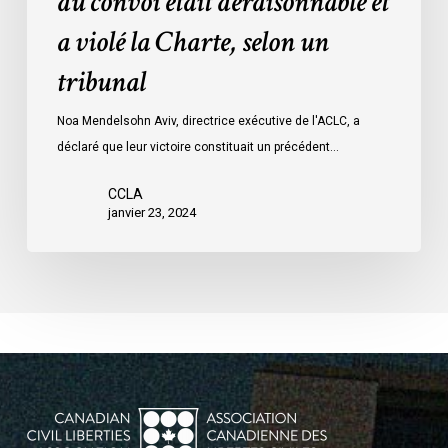
du convoi était déraisonnable et
les
a violé la Charte, selon un
mesures
d’urgence
tribunal
par
Ottawa
Noa Mendelsohn Aviv, directrice exécutive de l'ACLC, a
contre
déclaré que leur victoire constituait un précédent…
les
manifestants
CCLA
janvier 23, 2024
du
convoi
était
déraisonnable
et
a
violé
la
Charte,