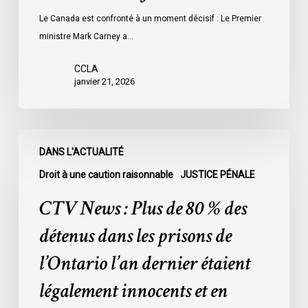
Le Canada est confronté à un moment décisif : Le Premier
ministre Mark Carney a…
CCLA
janvier 21, 2026
CTV
DANS L'ACTUALITÉ
News
:
Droit à une caution raisonnable
JUSTICE PÉNALE
Plus
CTV News : Plus de 80 % des
de
80
détenus dans les prisons de
%
l’Ontario l’an dernier étaient
des
détenus
légalement innocents et en
dans