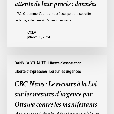
attente de leur procès : données
les
prisons
"L'ACLC, comme d'autres, se préoccupe de la sécurité
de
publique, a déclaré M. Rahim, mais nous…
l’Ontario
l’an
CCLA
dernier
janvier 30, 2024
étaient
légalement
innocents
CBC
et
DANS L'ACTUALITÉ
Liberté d'association
News
en
:
Liberté d'expression
Loi sur les urgences
attente
Le
CBC News : Le recours à la Loi
de
recours
leur
à
sur les mesures d’urgence par
procès
la
Ottawa contre les manifestants
:
Loi
données
sur