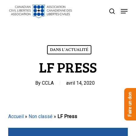
Skip
Menu
to
recherche
Close
main
Menu
content
DANS L'ACTUALITÉ
LF PRESS
By
CCLA
avril 14, 2020
Faire un don
Accueil
»
Non classé
»
LF Press