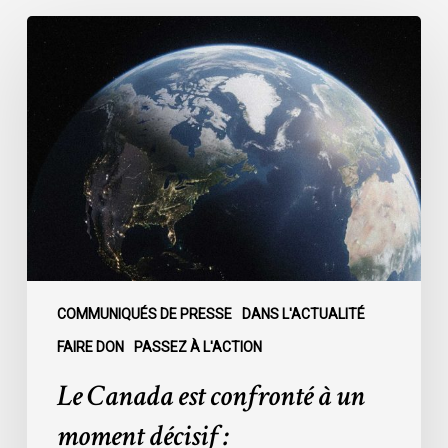
Le
Canada
est
confronté
à
un
moment
décisif
:
COMMUNIQUÉS DE PRESSE
DANS L'ACTUALITÉ
FAIRE DON
PASSEZ À L'ACTION
Le Canada est confronté à un
moment décisif :