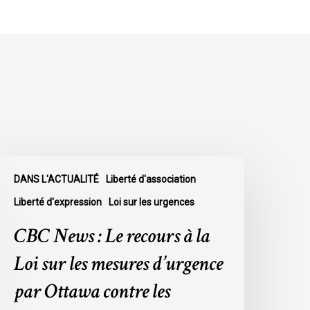
BC
DANS L'ACTUALITÉ
Liberté d'association
ews
Liberté d'expression
Loi sur les urgences
e
CBC News : Le recours à la
ecours
Loi sur les mesures d’urgence
a
par Ottawa contre les
oi
ur