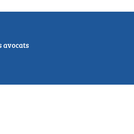
 Échap pour fermer
s avocats