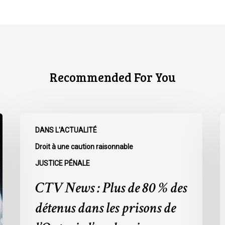
Recommended For You
CTV
C
DANS L'ACTUALITÉ
News
N
:
:
Droit à une caution raisonnable
Plus
L
JUSTICE PÉNALE
de
r
CTV News : Plus de 80 % des
80
à
%
l
détenus dans les prisons de
des
L
détenus
s