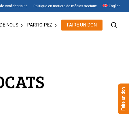
 de confidentialité
Politique en matière de médias sociaux
English
rech
DE NOUS
PARTICIPEZ
FAIRE UN DON
OCATS
Faire un don