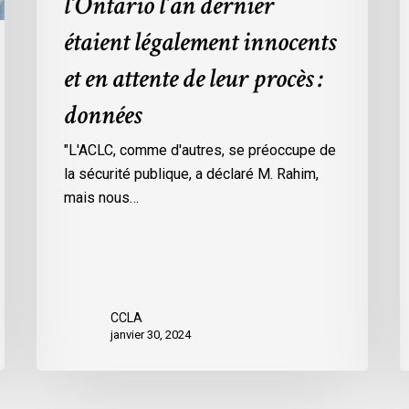
l’Ontario l’an dernier
dans
l
étaient légalement innocents
les
m
prisons
d
et en attente de leur procès :
de
p
données
l’Ontario
O
l’an
c
"L'ACLC, comme d'autres, se préoccupe de
dernier
l
la sécurité publique, a déclaré M. Rahim,
étaient
m
mais nous…
légalement
d
innocents
c
et
é
en
d
attente
e
CCLA
de
a
janvier 30, 2024
leur
v
procès
l
:
C