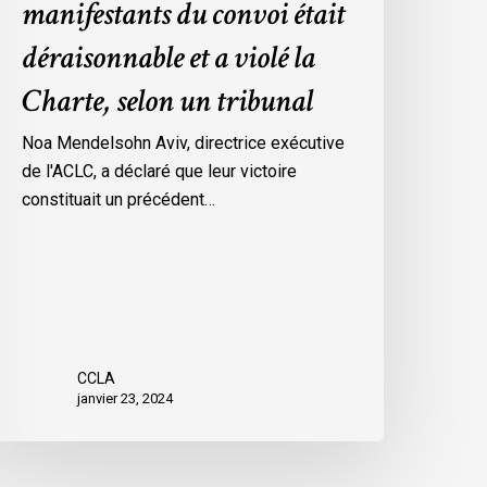
manifestants du convoi était
es
déraisonnable et a violé la
esures
’urgence
Charte, selon un tribunal
ar
ttawa
Noa Mendelsohn Aviv, directrice exécutive
ontre
de l'ACLC, a déclaré que leur victoire
es
constituait un précédent…
anifestants
u
onvoi
tait
éraisonnable
t
CCLA
janvier 23, 2024
iolé
a
harte,