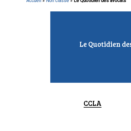
Accueil
»
Non classé
»
Le Quotidien des avocats
Appuyez sur Entrée pour lancer la recherche ou sur
Le Quotidien de
CCLA